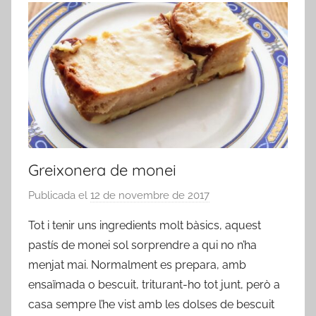
Greixonera de monei
Publicada el
12 de novembre de 2017
p
e
Tot i tenir uns ingredients molt bàsics, aquest
r
pastís de monei sol sorprendre a qui no n’ha
a
menjat mai. Normalment es prepara, amb
d
ensaïmada o bescuit, triturant-ho tot junt, però a
m
casa sempre l’he vist amb les dolses de bescuit
i