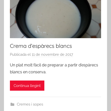
Crema d’espàrecs blancs
Publicada el
11 de novembre de 2017
p
e
Un plat molt fàcil de preparar a partir d’espàrecs
r
blancs en conserva.
a
d
Continua llegint
m
i
n
Cremes i sopes