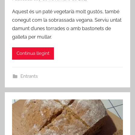
e
Aquest és un paté vegetarià molt gustós, també
r
conegut com la sobrassada vegana. Serviu untat
a
damunt d’unes torrades o amb bastonets de
d
galleta per mullar.
m
i
Continua llegint
n
Entrants