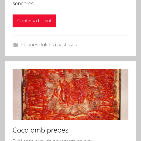
senceres.
n
Continua llegint
Coques dolces i pastissos
Coca amb prebes