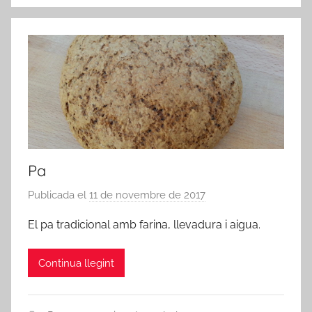
Pa
Publicada el
11 de novembre de 2017
p
e
El pa tradicional amb farina, llevadura i aigua.
r
a
Continua llegint
d
m
i