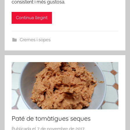
consistent i més gustosa.
d
m
Continua llegint
i
n
Cremes i sopes
Paté de tomàtigues seques
Publicada el
7 de novembre de 2017
p