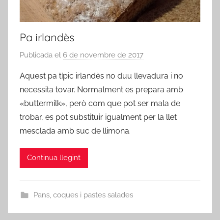
Pa irlandès
Publicada el
6 de novembre de 2017
p
e
Aquest pa típic irlandès no duu llevadura i no
r
necessita tovar. Normalment es prepara amb
a
«buttermilk», però com que pot ser mala de
d
trobar, es pot substituir igualment per la llet
m
mesclada amb suc de llimona.
i
n
Continua llegint
Pans, coques i pastes salades