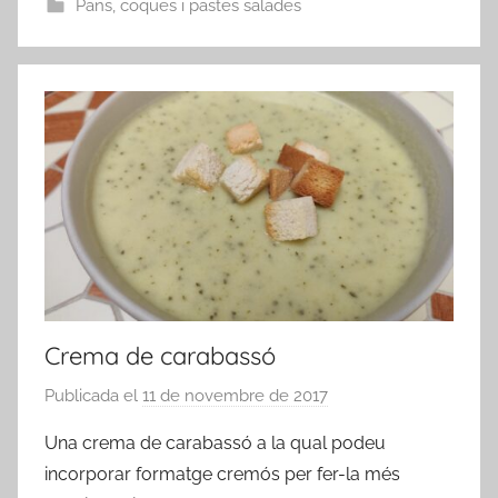
Pans, coques i pastes salades
n
Crema de carabassó
Publicada el
11 de novembre de 2017
p
e
Una crema de carabassó a la qual podeu
r
incorporar formatge cremós per fer-la més
a