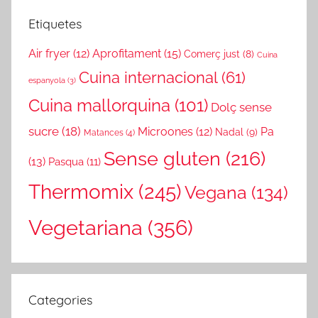
Etiquetes
Air fryer
(12)
Aprofitament
(15)
Comerç just
(8)
Cuina
Cuina internacional
(61)
espanyola
(3)
Cuina mallorquina
(101)
Dolç sense
sucre
(18)
Microones
(12)
Pa
Nadal
(9)
Matances
(4)
Sense gluten
(216)
(13)
Pasqua
(11)
Thermomix
(245)
Vegana
(134)
Vegetariana
(356)
Categories