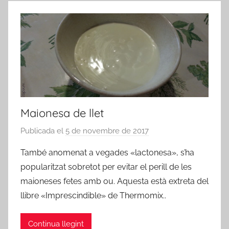
Maionesa de llet
Publicada el
5 de novembre de 2017
p
e
També anomenat a vegades «lactonesa», s’ha
r
popularitzat sobretot per evitar el perill de les
a
maioneses fetes amb ou. Aquesta està extreta del
d
llibre «Imprescindible» de Thermomix..
m
i
Continua llegint
n