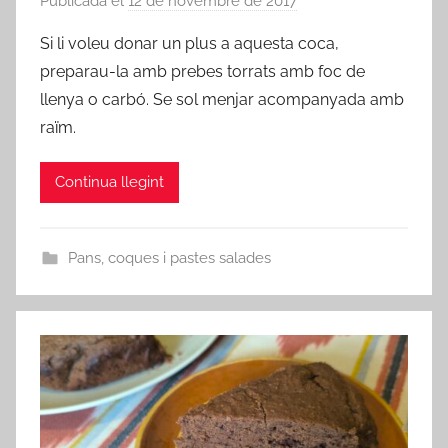
Publicada el
12 de novembre de 2017
p
e
Si li voleu donar un plus a aquesta coca,
r
preparau-la amb prebes torrats amb foc de
a
llenya o carbó. Se sol menjar acompanyada amb
d
raïm.
m
i
Continua llegint
n
Pans, coques i pastes salades