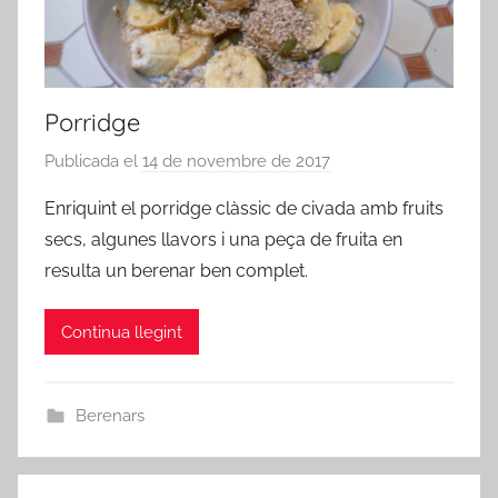
Porridge
Publicada el
14 de novembre de 2017
p
e
Enriquint el porridge clàssic de civada amb fruits
r
secs, algunes llavors i una peça de fruita en
a
resulta un berenar ben complet.
d
m
Continua llegint
i
n
Berenars