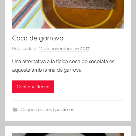
Coca de garrova
Publicada el
11 de novembre de 2017
p
e
Una alternativa a la típica coca de xocolata és
r
aquesta amb farina de garrova.
a
d
Continua llegint
m
i
n
Coques dolces i pastissos