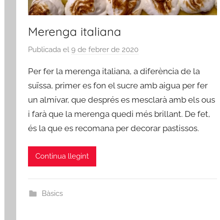
Merenga italiana
Publicada el
9 de febrer de 2020
p
e
Per fer la merenga italiana, a diferència de la
r
suïssa, primer es fon el sucre amb aigua per fer
a
un almívar, que després es mesclarà amb els ous
d
i farà que la merenga quedi més brillant. De fet,
m
i
és la que es recomana per decorar pastissos.
n
Continua llegint
Bàsics