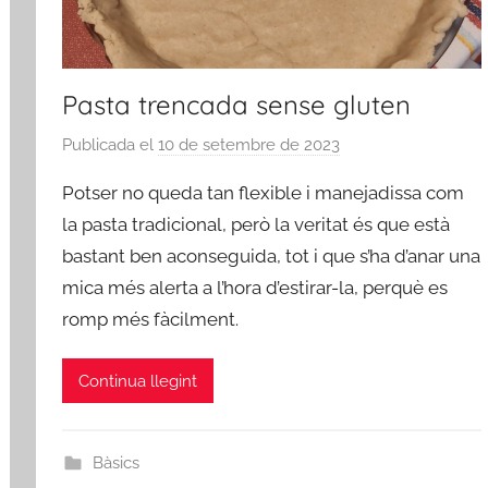
Pasta trencada sense gluten
Publicada el
10 de setembre de 2023
p
e
Potser no queda tan flexible i manejadissa com
r
la pasta tradicional, però la veritat és que està
a
bastant ben aconseguida, tot i que s’ha d’anar una
d
mica més alerta a l’hora d’estirar-la, perquè es
m
i
romp més fàcilment.
n
Continua llegint
Bàsics