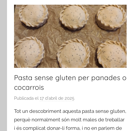
Pasta sense gluten per panades o
cocarrois
Publicada el
17 d'abril de 2025
p
e
Tot un descobriment aquesta pasta sense gluten,
r
perquè normalment són molt males de treballar
a
i és complicat donar-li forma, i no en parlem de
d