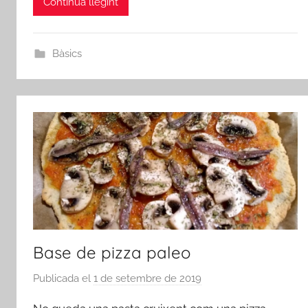
Continua llegint
Bàsics
Base de pizza paleo
Publicada el
1 de setembre de 2019
p
e