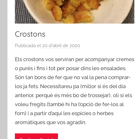
Crostons
Publicada el
20 d'abril de 2020
p
e
Els crostons vos serviran per acompanyar cremes
r
o purés i fins i tot per posar dins les ensalades.
a
Són tan bons de fer que no val la pena comprar-
d
los ja fets. Necessitareu pa (millor si és del dia
m
i
anterior, perquè és més bo de trossejar), oli si els
n
voleu fregits (també hi ha l’opció de fer-los al
forn) i a partir d’aquí les espícies o herbes
aromàtiques que vos agradin.