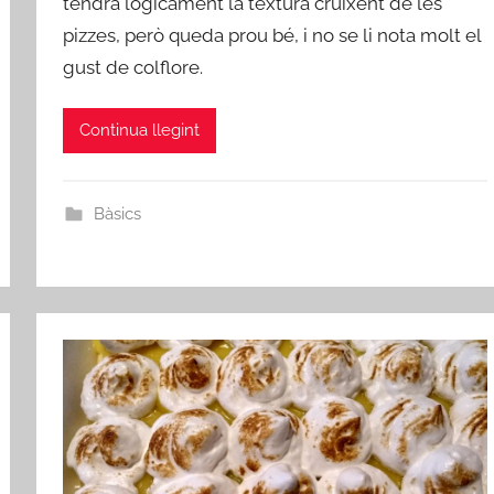
tendrà lògicament la textura cruixent de les
d
pizzes, però queda prou bé, i no se li nota molt el
m
i
gust de colflore.
n
Continua llegint
Bàsics