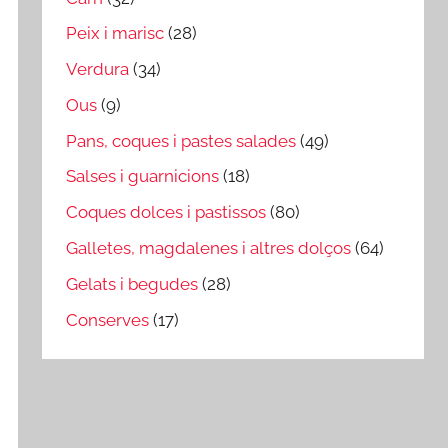
Peix i marisc
(28)
Verdura
(34)
Ous
(9)
Pans, coques i pastes salades
(49)
Salses i guarnicions
(18)
Coques dolces i pastissos
(80)
Galletes, magdalenes i altres dolços
(64)
Gelats i begudes
(28)
Conserves
(17)