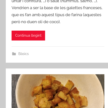
untar i confitura, …) o salat (hummus, salmó, …).
d
Vendrien a ser la base de les galettes franceses,
m
i
que es fan amb aquest tipus de farina (aquestes
n
però no duen oli de coco).
Continua llegint
Bàsics