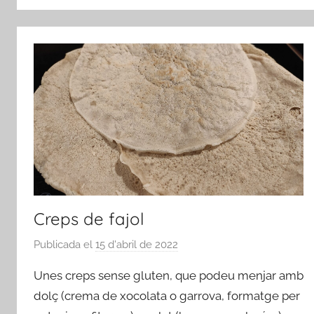
Creps de fajol
Publicada el
15 d'abril de 2022
p
e
Unes creps sense gluten, que podeu menjar amb
r
dolç (crema de xocolata o garrova, formatge per
a