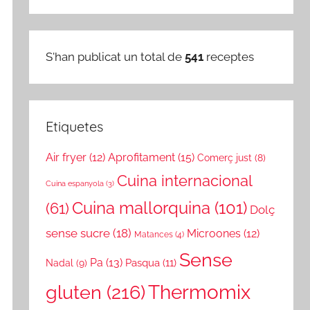
S'han publicat un total de
541
receptes
Etiquetes
Air fryer
(12)
Aprofitament
(15)
Comerç just
(8)
Cuina internacional
Cuina espanyola
(3)
Cuina mallorquina
(101)
(61)
Dolç
sense sucre
(18)
Microones
(12)
Matances
(4)
Sense
Pa
(13)
Nadal
(9)
Pasqua
(11)
gluten
(216)
Thermomix