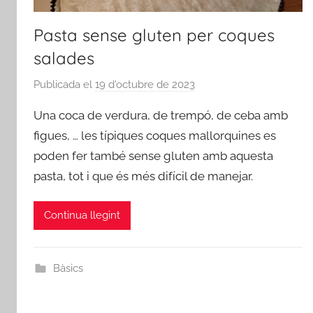
Pasta sense gluten per coques
salades
Publicada el
19 d'octubre de 2023
p
e
Una coca de verdura, de trempó, de ceba amb
r
figues, … les típiques coques mallorquines es
a
poden fer també sense gluten amb aquesta
d
pasta, tot i que és més difícil de manejar.
m
i
n
Continua llegint
Bàsics