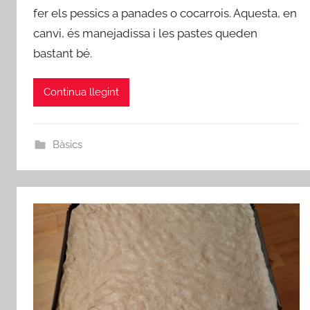
fer els pessics a panades o cocarrois. Aquesta, en
m
i
canvi, és manejadissa i les pastes queden
n
bastant bé.
Continua llegint
Bàsics