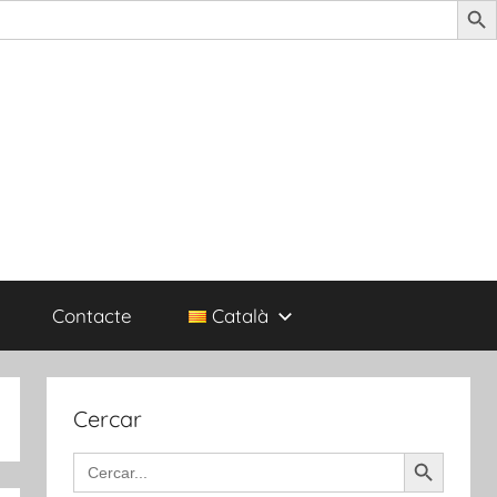
Contacte
Català
Cercar
Search Button
Search
for: