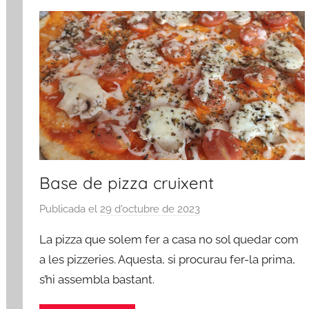
Base de pizza cruixent
Publicada el
29 d'octubre de 2023
p
e
La pizza que solem fer a casa no sol quedar com
r
a les pizzeries. Aquesta, si procurau fer-la prima,
a
s’hi assembla bastant.
d
m