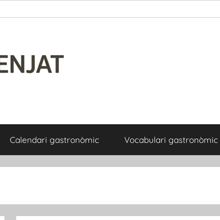
Calendari gastronòmic
Vocabulari gastronòmic