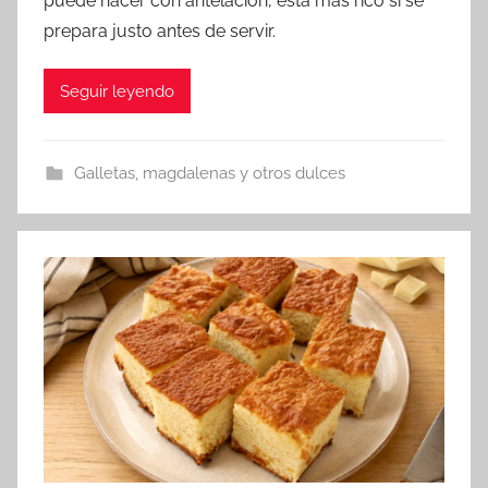
puede hacer con antelación, está más rico si se
d
prepara justo antes de servir.
m
i
Seguir leyendo
n
Galletas, magdalenas y otros dulces