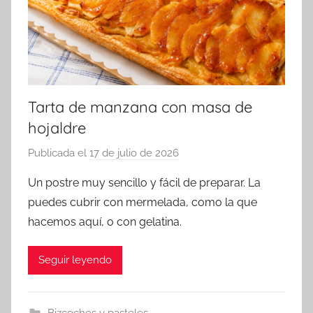
Tarta de manzana con masa de
hojaldre
Publicada el
17 de julio de 2026
p
o
Un postre muy sencillo y fácil de preparar. La
r
puedes cubrir con mermelada, como la que
a
hacemos aquí, o con gelatina.
d
m
Seguir leyendo
i
n
Bizcochos y pasteles