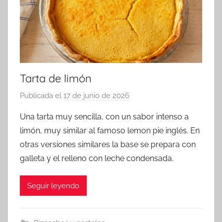
Tarta de limón
Publicada el
17 de junio de 2026
p
o
Una tarta muy sencilla, con un sabor intenso a
r
limón, muy similar al famoso lemon pie inglés. En
a
otras versiones similares la base se prepara con
d
galleta y el relleno con leche condensada.
m
i
Seguir leyendo
n