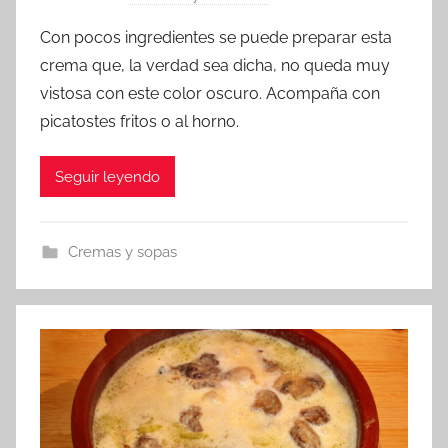
o
Con pocos ingredientes se puede preparar esta
r
crema que, la verdad sea dicha, no queda muy
a
vistosa con este color oscuro. Acompaña con
d
picatostes fritos o al horno.
m
i
Seguir leyendo
n
Cremas y sopas