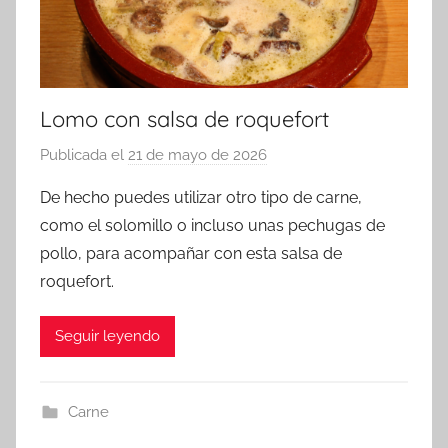
Lomo con salsa de roquefort
Publicada el
21 de mayo de 2026
p
o
De hecho puedes utilizar otro tipo de carne,
r
como el solomillo o incluso unas pechugas de
a
pollo, para acompañar con esta salsa de
d
roquefort.
m
i
Seguir leyendo
n
Carne