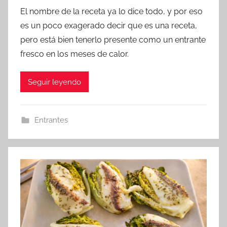
o
El nombre de la receta ya lo dice todo, y por eso
r
es un poco exagerado decir que es una receta,
a
pero está bien tenerlo presente como un entrante
d
fresco en los meses de calor.
m
i
Seguir leyendo
n
Entrantes