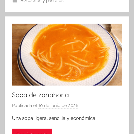
Bizcochos y pasteles
Sopa de zanahoria
Publicada el
10 de junio de 2026
p
o
Una sopa ligera, sencilla y económica.
r
a