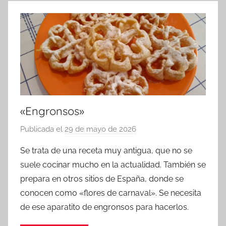
«Engronsos»
Publicada el
29 de mayo de 2026
p
o
Se trata de una receta muy antigua, que no se
r
suele cocinar mucho en la actualidad. También se
a
prepara en otros sitios de España, donde se
d
conocen como «flores de carnaval». Se necesita
m
de ese aparatito de engronsos para hacerlos.
i
n