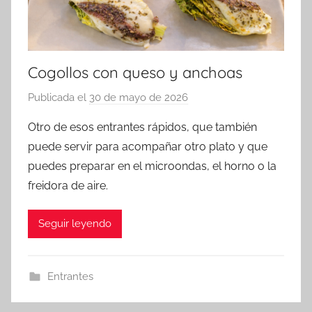
Cogollos con queso y anchoas
Publicada el
30 de mayo de 2026
p
o
Otro de esos entrantes rápidos, que también
r
puede servir para acompañar otro plato y que
a
puedes preparar en el microondas, el horno o la
d
freidora de aire.
m
i
Seguir leyendo
n
Entrantes