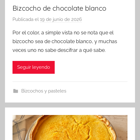
Bizcocho de chocolate blanco
Publicada el
19 de junio de 2026
p
o
Por el color, a simple vista no se nota que el
r
bizcocho sea de chocolate blanco, y muchas
a
veces uno no sabe descifrar a qué sabe.
d
m
Seguir leyendo
i
n
Bizcochos y pasteles