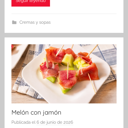
Seguir leyendo
d
m
i
Cremas y sopas
n
Melón con jamón
Publicada el
6 de junio de 2026
p