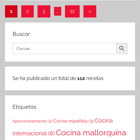
Paginación
Entradas
1
2
3
…
12
»
siguientes
de
entradas
Buscar
Botón de búsqueda
Buscar:
Se ha publicado un total de
112
recetas
Etiquetas
Cocina
Cocina española
(3)
Aprovechamiento
(2)
Cocina mallorquina
internacional
(8)