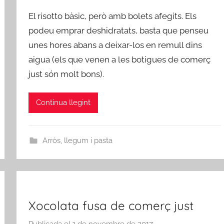
e
El risotto bàsic, però amb bolets afegits. Els
r
podeu emprar deshidratats, basta que penseu
a
unes hores abans a deixar-los en remull dins
d
aigua (els que venen a les botigues de comerç
m
i
just són molt bons).
n
Continua llegint
Arròs, llegum i pasta
Xocolata fusa de comerç just