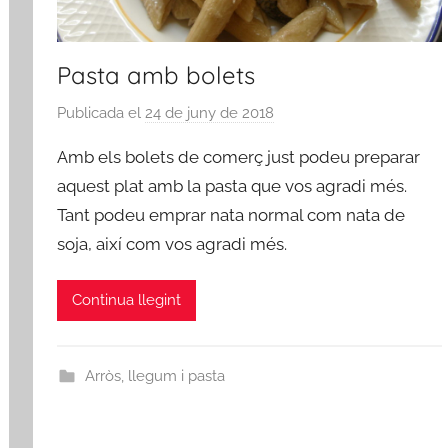
Pasta amb bolets
Publicada el
24 de juny de 2018
p
e
Amb els bolets de comerç just podeu preparar
r
aquest plat amb la pasta que vos agradi més.
a
Tant podeu emprar nata normal com nata de
d
soja, així com vos agradi més.
m
i
n
Continua llegint
Arròs, llegum i pasta