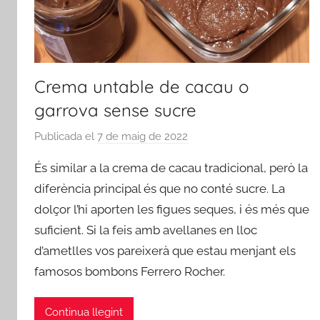
Crema untable de cacau o
garrova sense sucre
Publicada el
7 de maig de 2022
p
e
És similar a la crema de cacau tradicional, però la
r
diferència principal és que no conté sucre. La
a
dolçor l’hi aporten les figues seques, i és més que
d
suficient. Si la feis amb avellanes en lloc
m
i
d’ametlles vos pareixerà que estau menjant els
n
famosos bombons Ferrero Rocher.
Continua llegint