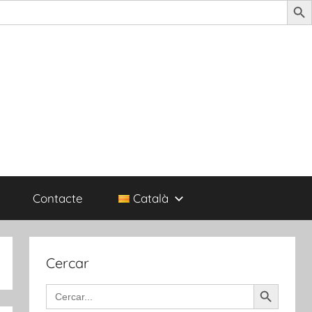
Contacte
Català
Cercar
Search Button
Search
for: