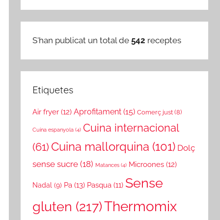
S'han publicat un total de
542
receptes
Etiquetes
Aprofitament
(15)
Air fryer
(12)
Comerç just
(8)
Cuina internacional
Cuina espanyola
(4)
Cuina mallorquina
(101)
(61)
Dolç
sense sucre
(18)
Microones
(12)
Matances
(4)
Sense
Pa
(13)
Pasqua
(11)
Nadal
(9)
gluten
(217)
Thermomix