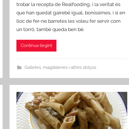
i
trobar la recepta de Realfooding, i la veritat és
n
que han quedat gairebé igual, boníssimes, i si en
lloc de fer-ne barretes les voleu fer servir com
un torró, també queda ben bé.
Continua llegint
Galletes, magdalenes i altres dolços