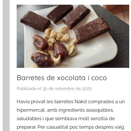
Barretes de xocolata i coco
Publicada el
30 de setembre de 2022
p
e
Havia provat les barretes Nakd comprades a un
r
hipermercat, amb ingredients assequibles,
a
saludables i que semblava molt senzilla de
d
preparar. Per casualitat poc temps després vaig
m