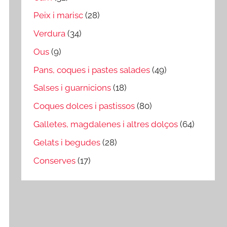
Peix i marisc
(28)
Verdura
(34)
Ous
(9)
Pans, coques i pastes salades
(49)
Salses i guarnicions
(18)
Coques dolces i pastissos
(80)
Galletes, magdalenes i altres dolços
(64)
Gelats i begudes
(28)
Conserves
(17)