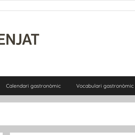
Calendari gastronòmic
Vocabulari gastronòmic