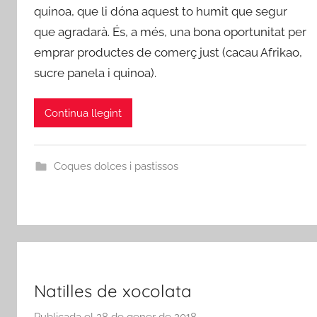
quinoa, que li dóna aquest to humit que segur
a
que agradarà. És, a més, una bona oportunitat per
d
emprar productes de comerç just (cacau Afrikao,
m
i
sucre panela i quinoa).
n
Continua llegint
Coques dolces i pastissos
Natilles de xocolata