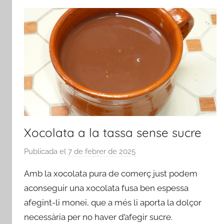
Xocolata a la tassa sense sucre
Publicada el
7 de febrer de 2025
p
e
Amb la xocolata pura de comerç just podem
r
aconseguir una xocolata fusa ben espessa
a
afegint-li monei, que a més li aporta la dolçor
d
necessària per no haver d’afegir sucre.
m