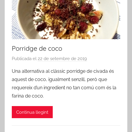
Porridge de coco
Publicada el
22 de setembre de 2019
p
e
Una alternativa al clàssic porridge de civada és
r
aquest de coco, igualment senzill, però que
a
requereix d’un ingredient no tan comú com és la
d
farina de coco.
m
i
Continua llegint
n