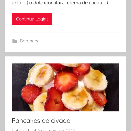
untar, …) o dolç (confitura, crema de cacau, …).
n
Continua llegint
Berenars
Pancakes de civada
Publicada el
2 de març de 2020
p