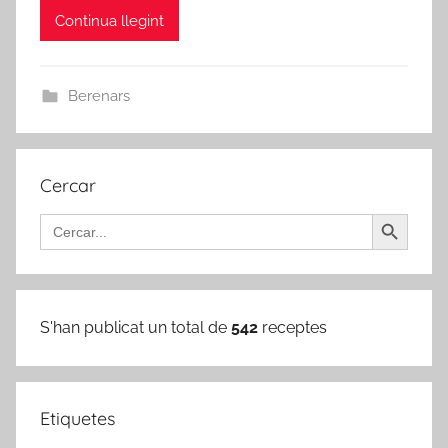
Continua llegint
i
n
Berenars
Cercar
Search Button
Search
for:
S'han publicat un total de
542
receptes
Etiquetes