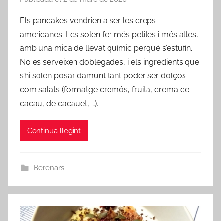
e
Els pancakes vendrien a ser les creps
r
americanes. Les solen fer més petites i més altes,
a
amb una mica de llevat químic perquè s’estufin.
d
No es serveixen doblegades, i els ingredients que
m
s’hi solen posar damunt tant poder ser dolços
i
com salats (formatge cremós, fruita, crema de
n
cacau, de cacauet, …).
Continua llegint
Berenars