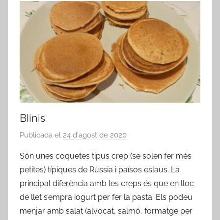
Blinis
Publicada el
24 d'agost de 2020
p
e
Són unes coquetes tipus crep (se solen fer més
r
petites) típiques de Rússia i països eslaus. La
a
principal diferència amb les creps és que en lloc
d
de llet s’empra iogurt per fer la pasta. Els podeu
m
menjar amb salat (alvocat, salmó, formatge per
i