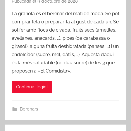
Publicada el
9 d'octubre de 2020
p
e
La granola és el berenar del matí de moda. Se pot
r
comprar feta o preparar-la al gust de cada un. Se
a
sol fer amb flocs de civada, fruits secs (ametlles,
d
avellanes, anacards, …), pipes (de carabassa o
m
girasol), alguna fruita deshidratada (panses, …) i un
i
endolcidor (sucre, mel, dàtils, …). Aquesta d’aquí
n
és la més saludable (no duu sucre) de les 3 que
proposen a «El Comidista».
Continua llegint
Berenars