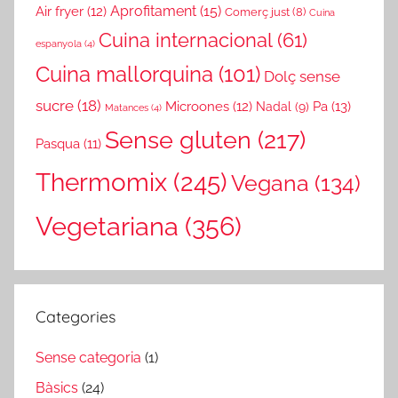
Aprofitament
(15)
Air fryer
(12)
Comerç just
(8)
Cuina
Cuina internacional
(61)
espanyola
(4)
Cuina mallorquina
(101)
Dolç sense
sucre
(18)
Microones
(12)
Pa
(13)
Nadal
(9)
Matances
(4)
Sense gluten
(217)
Pasqua
(11)
Thermomix
(245)
Vegana
(134)
Vegetariana
(356)
Categories
Sense categoria
(1)
Bàsics
(24)