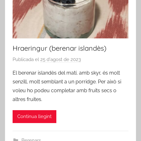
Hraeringur (berenar islandès)
Publicada el
25 d'agost de 2023
p
e
El berenar islandès del matí, amb skyr, és molt
r
senzill, molt semblant a un porridge. Per això si
a
voleu ho podeu completar amb fruits secs o
d
altres fruites.
m
i
Continua llegint
n
Berenars