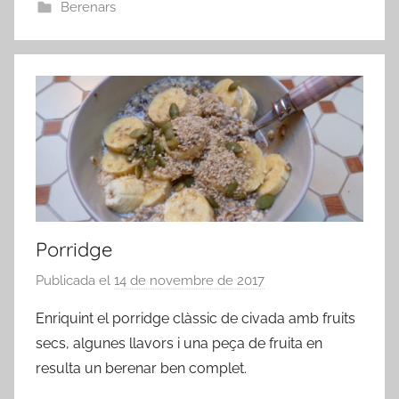
Berenars
Porridge
Publicada el
14 de novembre de 2017
p
e
Enriquint el porridge clàssic de civada amb fruits
r
secs, algunes llavors i una peça de fruita en
a
resulta un berenar ben complet.
d
m