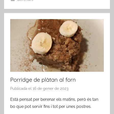
Porridge de plàtan al forn
Publicada el
16 de gener de 2023
p
e
Està pensat per berenar els matins, però és tan
r
bo que pot servir fins i tot per unes postres.
a