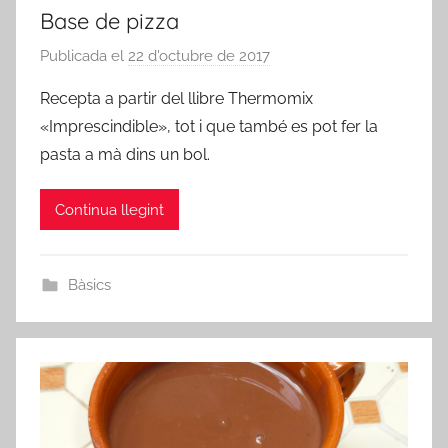
Base de pizza
Publicada el
22 d'octubre de 2017
p
e
Recepta a partir del llibre Thermomix
r
«Imprescindible», tot i que també es pot fer la
a
pasta a mà dins un bol.
d
m
Continua llegint
i
n
Bàsics