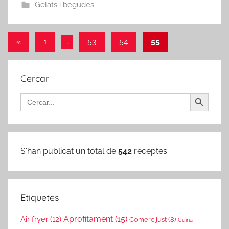
Gelats i begudes
Paginació
Entrades
«
1
…
53
54
55
anteriors
de
les
Cercar
Search Button
entrades
Search
for:
S'han publicat un total de
542
receptes
Etiquetes
Aprofitament
(15)
Air fryer
(12)
Comerç just
(8)
Cuina