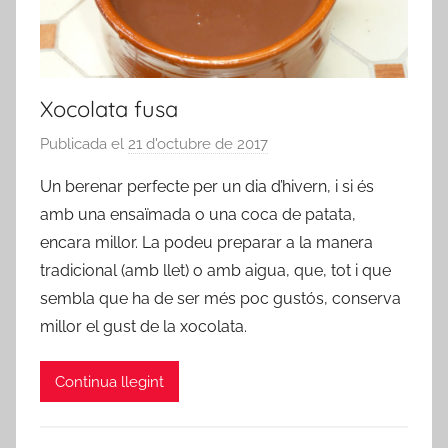
Xocolata fusa
Publicada el
21 d'octubre de 2017
p
e
Un berenar perfecte per un dia d’hivern, i si és
r
amb una ensaïmada o una coca de patata,
a
encara millor. La podeu preparar a la manera
d
tradicional (amb llet) o amb aigua, que, tot i que
m
sembla que ha de ser més poc gustós, conserva
i
millor el gust de la xocolata.
n
Continua llegint