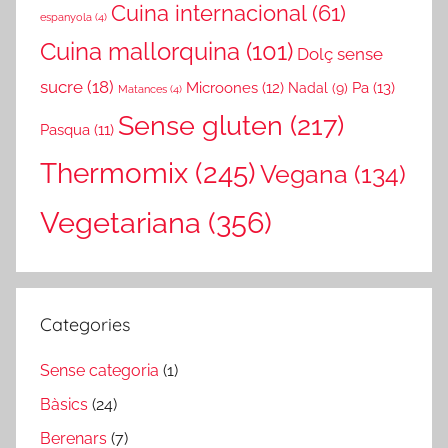
Cuina internacional
(61)
espanyola
(4)
Cuina mallorquina
(101)
Dolç sense
sucre
(18)
Microones
(12)
Pa
(13)
Nadal
(9)
Matances
(4)
Sense gluten
(217)
Pasqua
(11)
Thermomix
(245)
Vegana
(134)
Vegetariana
(356)
Categories
Sense categoria
(1)
Bàsics
(24)
Berenars
(7)