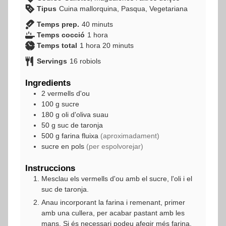
Tipus
Cuina mallorquina, Pasqua, Vegetariana
minuts
Temps prep.
40
minuts
hora
Temps cocció
1
hora
hora
minuts
Temps total
1
hora
20
minuts
Servings
16
robiols
Ingredients
2
vermells d'ou
100
g
sucre
180
g
oli d'oliva suau
50
g
suc de taronja
500
g
farina fluixa
(aproximadament)
sucre en pols
(per espolvorejar)
Instruccions
Mesclau els vermells d'ou amb el sucre, l'oli i el
suc de taronja.
Anau incorporant la farina i remenant, primer
amb una cullera, per acabar pastant amb les
mans. Si és necessari podeu afegir més farina,