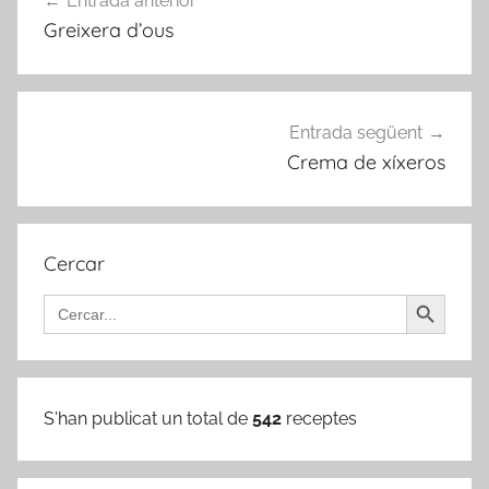
Entrada anterior
d'entrades
Greixera d’ous
Entrada següent
Crema de xíxeros
Cercar
Search Button
Search
for:
S'han publicat un total de
542
receptes