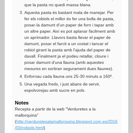
que la pasta no quedi massa blana.
Aquesta pasta és bastant mala de manejar. Per
fer els robiols el millor és fer una bolla de pasta,
posar-la damunt d'un paper de forn i tapar amb
un altre paper. Així es pot aplanar fàcilment amb
un aprimador. Llavors basta llevar el paper de
damunt, posar el farcit a un costat i tancar el
robiol girant la pasta amb l'ajuda del paper de
davall. Finalment ja el podeu retallar, cloure i
posar damunt d'una llauna (amb aquestes
mesures en sortiran segurament dues llaunes).
Enfornau cada llauna uns 25-30 minuts a 160º.
Una vegada freds, i just abans de servir,
espolvorejau amb sucre en pols.
Notes
Recepta a partir de la web "Verduretes a la
mallorquina"
(
http://verduretesalamallorquina.blogspot.com.es/2016
/03/robiols.html
).