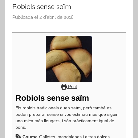
Robiols sense saïm
Publicada el
2 d'abril de 2018
p
e
r
a
d
m
i
n
Print
Robiols sense saïm
Els robiols tradicionals duen saïm, però també es
poden preparar sense si vos estimau més que siguin
una mica més lleugers, i són pràcticament igual de
bons.
Course
Galletes, magdalenes i altres dolços