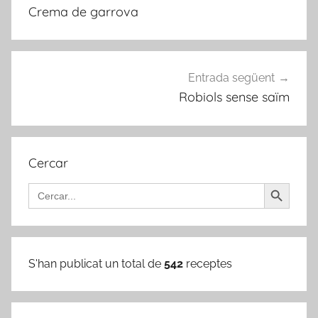
d'entrades
Crema de garrova
Entrada següent
Robiols sense saïm
Cercar
Search Button
Search
for:
S'han publicat un total de
542
receptes