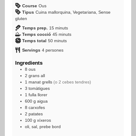
Course
Ous
Tipus
Cuina mallorquina, Vegetariana, Sense
gluten
minuts
Temps prep.
15
minuts
minuts
Temps cocció
45
minuts
minuts
Temps total
50
minuts
Servings
4
persones
Ingredients
8
ous
2
grans
all
1
manat
grells
(o 2 cebes tendres)
3
tomàtigues
1
fulla
llorer
600
g
aigua
8
carxofes
2
patates
100
g
xíxeros
oli, sal, prebe bord