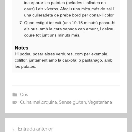
incorporar les patates (pelades i tallades en
daus) i els xíxeros. Afegiu una mica més de sal i
una culleradeta de prebe bord per donar-li color.
Quan estigui tot cuit (uns 10-15 minuts) posau-hi
els ous, amb la cara xapada cap amunt, i deixau
coure tot junt uns minuts més.
Notes
Hi podeu posar altres verdures, com per exemple,
coliflor, juntament amb la carxofa; o pastanagó, amb
les patates.
Ous
Cuina mallorquina
,
Sense gluten
,
Vegetariana
Navegació
Entrada anterior