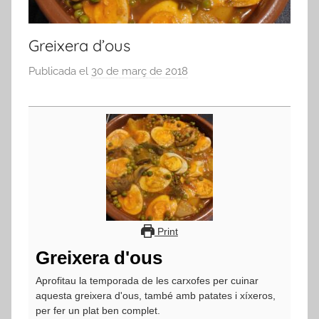
Greixera d’ous
Publicada el
30 de març de 2018
p
e
r
a
d
m
i
n
Print
Greixera d'ous
Aprofitau la temporada de les carxofes per cuinar
aquesta greixera d'ous, també amb patates i xíxeros,
per fer un plat ben complet.