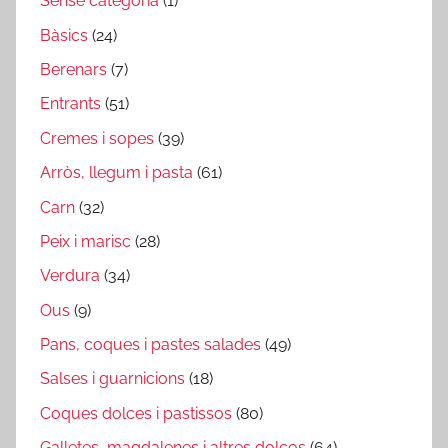
Sense categoria
(1)
Bàsics
(24)
Berenars
(7)
Entrants
(51)
Cremes i sopes
(39)
Arròs, llegum i pasta
(61)
Carn
(32)
Peix i marisc
(28)
Verdura
(34)
Ous
(9)
Pans, coques i pastes salades
(49)
Salses i guarnicions
(18)
Coques dolces i pastissos
(80)
Galletes, magdalenes i altres dolços
(64)