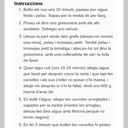
Instruccions
Bulliu els ous uns 10 minuts, passau per aigua
freda i pelau. Xapau per la meitat de per llarg.
Posau oli dins una greixonera amb els alls
esclafats. Sofregiu uns minuts.
Llevau la part verda dels grells (deixau-ne només
una mica), pelau i trossejau petit. També pelau i
trossejau petit la tomàtiga i abocau-ho tot dins la
greixonera, amb una culleradeta de sal i la fulla
de llorer.
Quan sigui cuit (uns 15-20 minuts) afegiu aigua
que basti per després coure la resta i que tapi les
carxofes i els ous (millor no posar-n'hi massa, i
afegir-ne després si n'hi fa falta). Amb uns 600 g
hauria d'anar bé.
En bullir l'aigua, afegiu les carxofes arreglades i
xapades per la meitat (mentre les arreglau,
deixau-les dins aigua amb llimona perquè no
tornin negres).
En fer 5 minuts que bullen les carxofes hi podeu