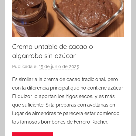
Crema untable de cacao o
algarroba sin azúcar
Publicada el
15 de junio de 2025
p
o
Es similar a la crema de cacao tradicional, pero
r
con la diferencia principal que no contiene azúcar.
a
El dulzor lo aportan los higos secos, y es más
d
que suficiente. Si la preparas con avellanas en
m
lugar de almendras te parecerá estar comiendo
i
los famosos bombones de Ferrero Rocher.
n