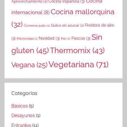
Cocina
Cocina española
(3)
Aprovechamiento
(2)
Cocina mallorquina
internacional
(8)
(32)
Freídora de aire
Dulce sin azucar
(2)
Comercio justo
(1)
Sin
(3)
Navidad
(3)
Pascua
(3)
Microondas
(1)
Pan
(1)
gluten
(45)
Thermomix
(43)
Vegetariana
(71)
Vegana
(25)
Categorías
Básicos
(5)
Desayunos
(1)
Entrantes
(11)