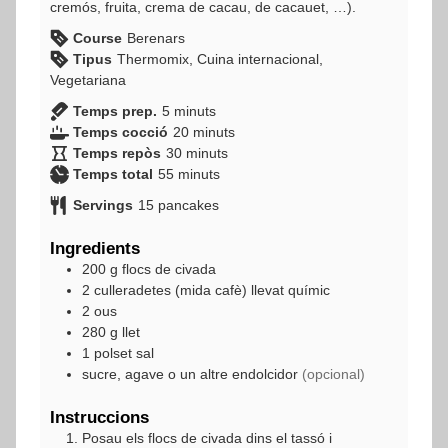
cremós, fruita, crema de cacau, de cacauet, …).
Course
Berenars
Tipus
Thermomix, Cuina internacional,
Vegetariana
minuts
Temps prep.
5
minuts
minuts
Temps cocció
20
minuts
minuts
Temps repòs
30
minuts
minuts
Temps total
55
minuts
Servings
15
pancakes
Ingredients
200
g
flocs de civada
2
culleradetes (mida cafè)
llevat químic
2
ous
280
g
llet
1
polset
sal
sucre, agave o un altre endolcidor
(opcional)
Instruccions
Posau els flocs de civada dins el tassó i