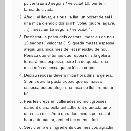
pulveritzau 20 segons / velocitat 10, per tenir
farina de civada.
Afegiu el llevat, els ous, la llet, un polset de sal i
una mica d'endolcidor si n'hi voleu (sucre, agave,
…) i mesclau 15 segons / velocitat 4.
Desferrau la pasta dels costats i mesclau de nou
15 segons / velocitat 3. Si queda massa espessa
afegiu una mica més de llet i mesclau de nou.
Pensau que el temps que reposi dins la gelera
tornarà més espessa, però ha de quedar una
mica més espessa que si féssiu creps.
Deixau reposar devers mitja hora dins la gelera.
Si en treure la pasta trobau que és massa
espessa podeu afegir una mica de llet i remenar
bé.
Feis les creps en cullerades no molt grosses
damunt d'una pella antiadherent o untada amb
una mica d'oli. Amb un o dos minuts per costat
hauria de bastar, amb el foc no molt fort.
Serviu amb els ingredients que més vos agradin