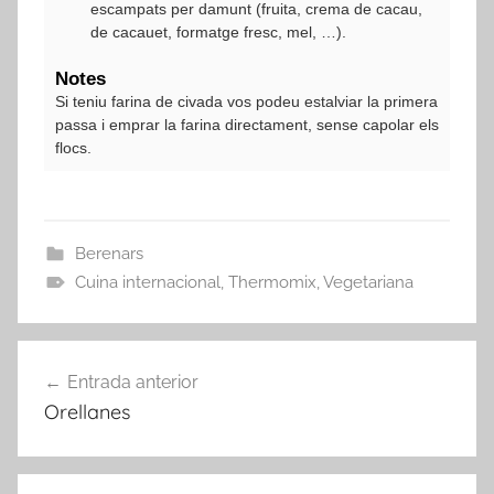
escampats per damunt (fruita, crema de cacau,
de cacauet, formatge fresc, mel, …).
Notes
Si teniu farina de civada vos podeu estalviar la primera
passa i emprar la farina directament, sense capolar els
flocs.
Berenars
Cuina internacional
,
Thermomix
,
Vegetariana
Navegació
Entrada anterior
d'entrades
Orellanes