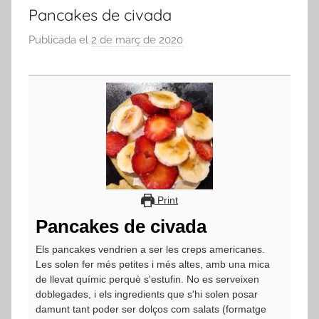
Pancakes de civada
Publicada el
2 de març de 2020
p
e
r
a
d
m
i
n
Print
Pancakes de civada
Els pancakes vendrien a ser les creps americanes.
Les solen fer més petites i més altes, amb una mica
de llevat químic perquè s'estufin. No es serveixen
doblegades, i els ingredients que s'hi solen posar
damunt tant poder ser dolços com salats (formatge