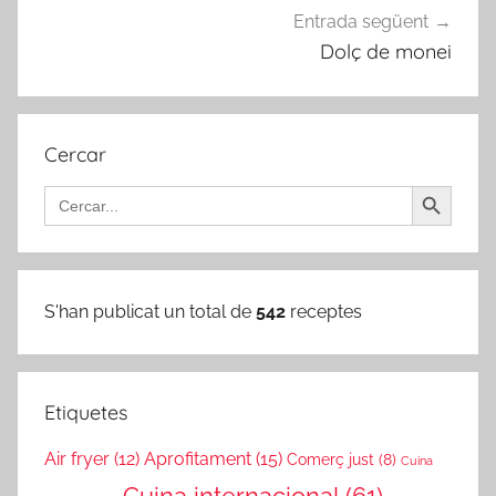
Entrada següent
Dolç de monei
Cercar
Search Button
Search
for:
S'han publicat un total de
542
receptes
Etiquetes
Air fryer
(12)
Aprofitament
(15)
Comerç just
(8)
Cuina
Cuina internacional
(61)