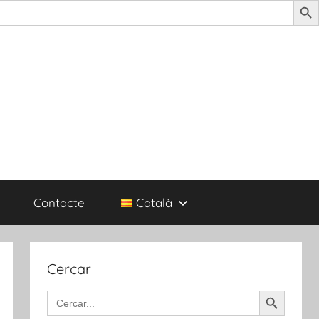
Contacte
Català
Cercar
Search Button
Search
for: