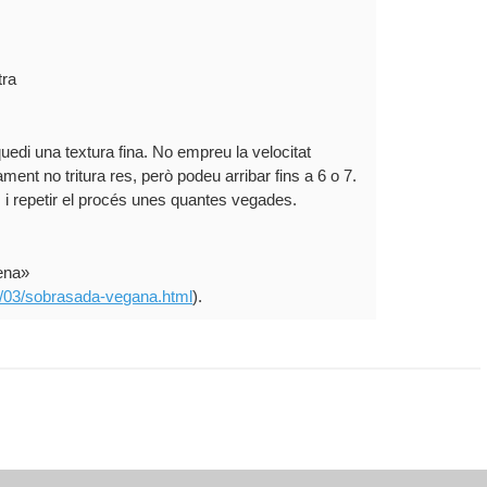
tra
uedi una textura fina. No empreu la velocitat
ent no tritura res, però podeu arribar fins a 6 o 7.
 i repetir el procés unes quantes vegades.
lena»
0/03/sobrasada-vegana.html
).