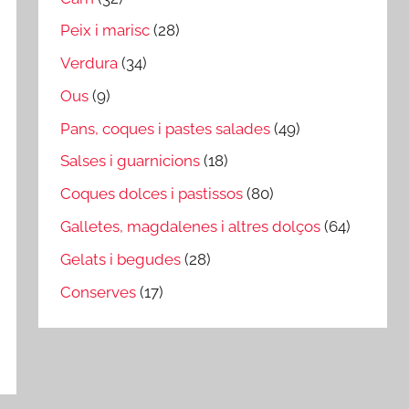
Peix i marisc
(28)
Verdura
(34)
Ous
(9)
Pans, coques i pastes salades
(49)
Salses i guarnicions
(18)
Coques dolces i pastissos
(80)
Galletes, magdalenes i altres dolços
(64)
Gelats i begudes
(28)
Conserves
(17)