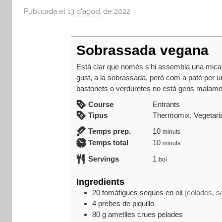
Publicada el
13 d'agost de 2022
p
e
r
Sobrassada vegana
a
d
Està clar que només s'hi assembla una mica e
m
gust, a la sobrassada, però com a paté per u
bastonets o verduretes no està gens malame
i
n
Course
Entrants
Tipus
Thermomix, Vegetari
minuts
Temps prep.
10
minuts
minuts
Temps total
10
minuts
Servings
1
bol
Ingredients
20
tomàtigues seques en oli
(colades, se
4
prebes de piquillo
80
g
ametlles crues pelades