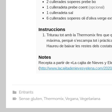
2
cullerades soperes
prebe bo
1
culleradeta
prebe coent
(opcional)
1
culleradeta
sal
6
cullerades soperes
oli d'oliva verge ex
Instruccions
Triturau tot amb la Thermomix fins que q
màxima, perquè s'escampa tot i pràcticam
Haureu de baixar les restes dels costats
Notes
Recepta a partir de «La cajita de Nieves y E
(
http://www.lacajitadenievesyelena.com/202
Entrants
Sense gluten
,
Thermomix
,
Vegana
,
Vegetariana