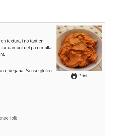
n textura i no tant en
ntar damunt del pa o mullar
nt.
ana, Vegana, Sense gluten
Print
nse l'oli)