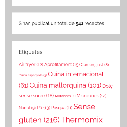
S'han publicat un total de
541
receptes
Etiquetes
Air fryer
(12)
Aprofitament
(15)
Comerç just
(8)
Cuina internacional
Cuina espanyola
(3)
Cuina mallorquina
(101)
(61)
Dolç
sense sucre
(18)
Microones
(12)
Matances
(4)
Sense
Pa
(13)
Nadal
(9)
Pasqua
(11)
gluten
(216)
Thermomix