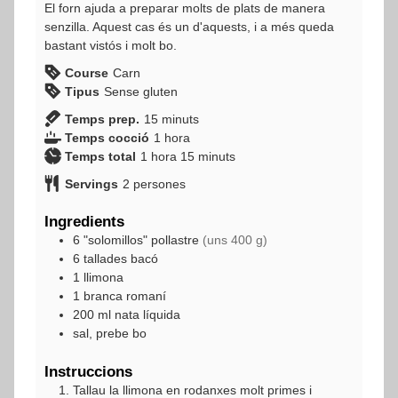
El forn ajuda a preparar molts de plats de manera
senzilla. Aquest cas és un d'aquests, i a més queda
bastant vistós i molt bo.
Course
Carn
Tipus
Sense gluten
minuts
Temps prep.
15
minuts
hora
Temps cocció
1
hora
hora
minuts
Temps total
1
hora
15
minuts
Servings
2
persones
Ingredients
6
"solomillos"
pollastre
(uns 400 g)
6
tallades
bacó
1
llimona
1
branca
romaní
200
ml
nata líquida
sal, prebe bo
Instruccions
Tallau la llimona en rodanxes molt primes i