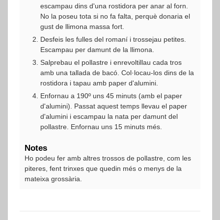
escampau dins d'una rostidora per anar al forn.
No la poseu tota si no fa falta, perquè donaria el
gust de llimona massa fort.
Desfeis les fulles del romaní i trossejau petites.
Escampau per damunt de la llimona.
Salprebau el pollastre i enrevoltillau cada tros
amb una tallada de bacó. Col·locau-los dins de la
rostidora i tapau amb paper d'alumini.
Enfornau a 190º uns 45 minuts (amb el paper
d'alumini). Passat aquest temps llevau el paper
d'alumini i escampau la nata per damunt del
pollastre. Enfornau uns 15 minuts més.
Notes
Ho podeu fer amb altres trossos de pollastre, com les
piteres, fent trinxes que quedin més o menys de la
mateixa grossària.