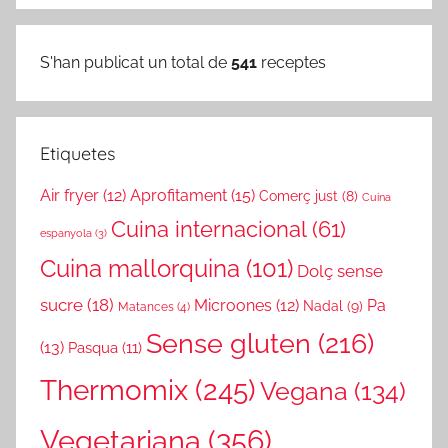
S'han publicat un total de
541
receptes
Etiquetes
Air fryer
(12)
Aprofitament
(15)
Comerç just
(8)
Cuina
Cuina internacional
(61)
espanyola
(3)
Cuina mallorquina
(101)
Dolç sense
sucre
(18)
Microones
(12)
Pa
Nadal
(9)
Matances
(4)
Sense gluten
(216)
(13)
Pasqua
(11)
Thermomix
(245)
Vegana
(134)
Vegetariana
(356)