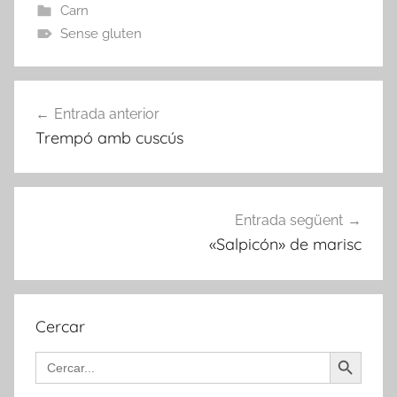
Carn
Sense gluten
Navegació
Entrada anterior
d'entrades
Trempó amb cuscús
Entrada següent
«Salpicón» de marisc
Cercar
Search Button
Search
for: