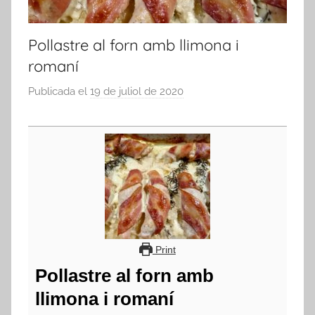
Pollastre al forn amb llimona i
romaní
Publicada el
19 de juliol de 2020
p
e
r
a
d
m
i
n
Print
Pollastre al forn amb
llimona i romaní