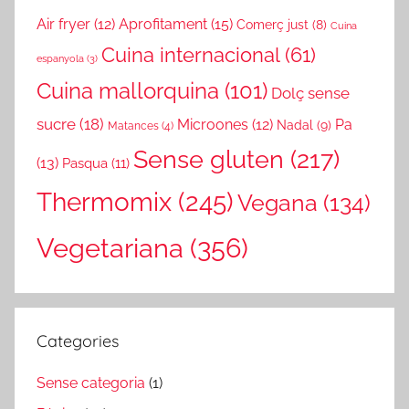
Air fryer
(12)
Aprofitament
(15)
Comerç just
(8)
Cuina
Cuina internacional
(61)
espanyola
(3)
Cuina mallorquina
(101)
Dolç sense
sucre
(18)
Microones
(12)
Pa
Nadal
(9)
Matances
(4)
Sense gluten
(217)
(13)
Pasqua
(11)
Thermomix
(245)
Vegana
(134)
Vegetariana
(356)
Categories
Sense categoria
(1)