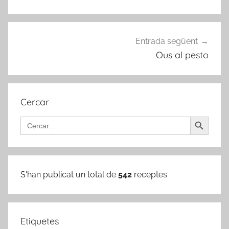
Entrada següent
Ous al pesto
Cercar
Search Button
Search
for:
S'han publicat un total de
542
receptes
Etiquetes