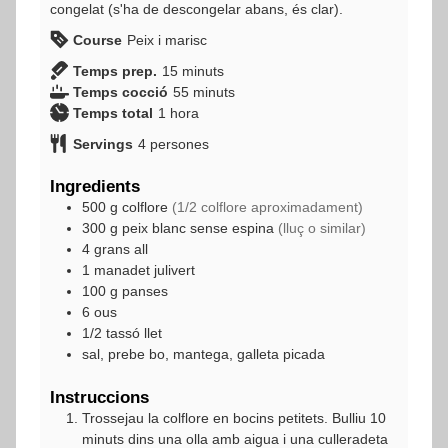
congelat (s'ha de descongelar abans, és clar).
Course
Peix i marisc
minuts
Temps prep.
15
minuts
minuts
Temps cocció
55
minuts
hora
Temps total
1
hora
Servings
4
persones
Ingredients
500
g
colflore
(1/2 colflore aproximadament)
300
g
peix blanc sense espina
(lluç o similar)
4
grans
all
1
manadet
julivert
100
g
panses
6
ous
1/2
tassó
llet
sal, prebe bo, mantega, galleta picada
Instruccions
Trossejau la colflore en bocins petitets. Bulliu 10
minuts dins una olla amb aigua i una culleradeta