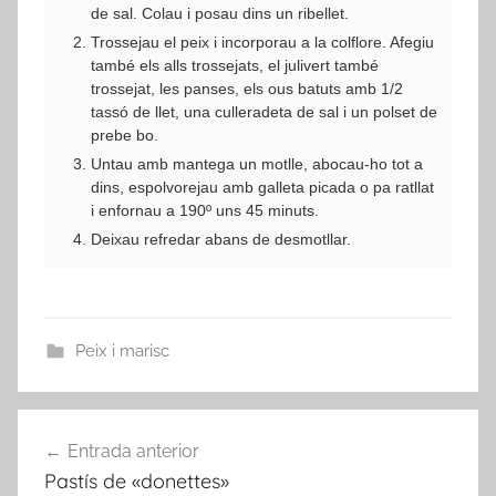
de sal. Colau i posau dins un ribellet.
Trossejau el peix i incorporau a la colflore. Afegiu
també els alls trossejats, el julivert també
trossejat, les panses, els ous batuts amb 1/2
tassó de llet, una culleradeta de sal i un polset de
prebe bo.
Untau amb mantega un motlle, abocau-ho tot a
dins, espolvorejau amb galleta picada o pa ratllat
i enfornau a 190º uns 45 minuts.
Deixau refredar abans de desmotllar.
Peix i marisc
Navegació
Entrada anterior
d'entrades
Pastís de «donettes»