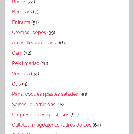
Bàsics
(24)
Berenars
(7)
Entrants
(51)
Cremes i sopes
(39)
Arròs, llegum i pasta
(61)
Carn
(32)
Peix i marisc
(28)
Verdura
(34)
Ous
(9)
Pans, coques i pastes salades
(49)
Salses i guarnicions
(18)
Coques dolces i pastissos
(80)
Galletes, magdalenes i altres dolços
(64)