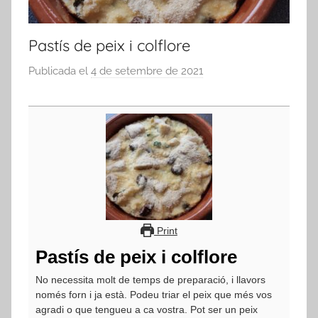
Pastís de peix i colflore
Publicada el
4 de setembre de 2021
p
e
r
a
d
m
i
n
Print
Pastís de peix i colflore
No necessita molt de temps de preparació, i llavors
només forn i ja està. Podeu triar el peix que més vos
agradi o que tengueu a ca vostra. Pot ser un peix