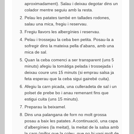
aproximadament). Salau i deixau degotar dins un
colador mentre seguiu amb la resta.
Pelau les patates també en tallades rodones,
salau una mica, fregiu i reservau.
Fregiu llavors les albergínies i reservau.
Pelau i trossejau la ceba ben petita. Posau-la a
sofregir dins la mateixa pella d'abans, amb una
mica de sal.
Quan la ceba comenci a ser transparent (uns 5
minuts) afegiu la tomàtiga pelada i trossejada i
deixau coure uns 15 minuts (si emprau salsa ja
feta esperau que la ceba sigui gairebé cuita).
Afegiu la carn picada, una culleradeta de sal i un
polset de prebe bo i anau remenant fins que
estigui cuita (uns 15 minuts).
Preparau la beixamel.
Dins una palangana de forn no molt grossa
posau a baix les patates. A continuació, una capa
d'albergínies (la meitat), la meitat de la salsa amb
la carn (millor que la coleu, que no hi vagi molt de