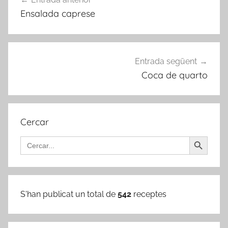
d'entrades
Ensalada caprese
Entrada següent
Coca de quarto
Cercar
Search Button
Search
for:
S'han publicat un total de
542
receptes