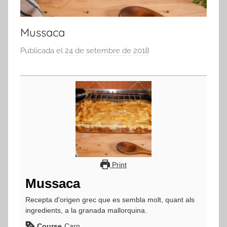
Mussaca
Publicada el
24 de setembre de 2018
p
e
r
a
d
m
i
n
Print
Mussaca
Recepta d'origen grec que es sembla molt, quant als
ingredients, a la granada mallorquina.
Course
Carn