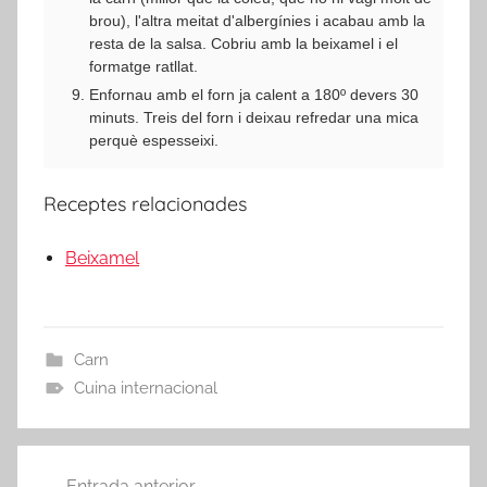
brou), l'altra meitat d'albergínies i acabau amb la
resta de la salsa. Cobriu amb la beixamel i el
formatge ratllat.
Enfornau amb el forn ja calent a 180º devers 30
minuts. Treis del forn i deixau refredar una mica
perquè espesseixi.
Receptes relacionades
Beixamel
Carn
Cuina internacional
Navegació
Entrada anterior