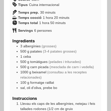
Tipus
Cuina internacional
minuts
Temps prep.
30
minuts
hora
minuts
Temps cocció
1
hora
20
minuts
hora
minuts
Temps total
1
hora
50
minuts
Servings
6
persones
Ingredients
3
albergínies
(grosses)
500
g
patates
(3-4 patates grosses)
1
ceba
500
g
tomàtigues
(pelades i triturades)
500
g
carn picada
(mesclada de carn i vedella)
1000
g
beixamel
(consultau a les receptes
relacionades)
100
g
formatge ratllat
sal, oli d'oliva, prebe bo
Instruccions
Llevau els caps de les albergínies, netejau i feis
tallades rodones (1/2 cm de gruix