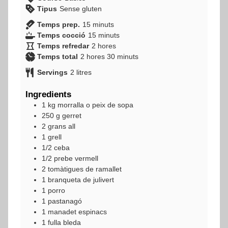
Tipus
Sense gluten
minuts
Temps prep.
15
minuts
minuts
Temps cocció
15
minuts
hores
Temps refredar
2
hores
hores
minuts
Temps total
2
hores
30
minuts
Servings
2
litres
Ingredients
1
kg
morralla o peix de sopa
250
g
gerret
2
grans
all
1
grell
1/2
ceba
1/2
prebe vermell
2
tomàtigues de ramallet
1
branqueta de julivert
1
porro
1
pastanagó
1
manadet
espinacs
1
fulla
bleda