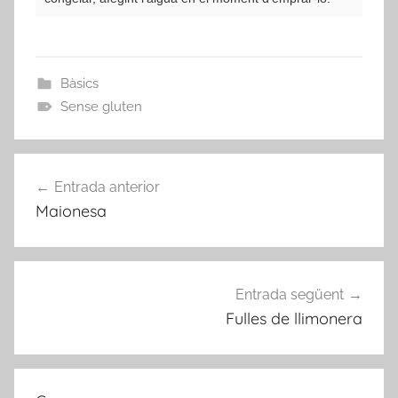
Bàsics
Sense gluten
Navegació
Entrada anterior
d'entrades
Maionesa
Entrada següent
Fulles de llimonera