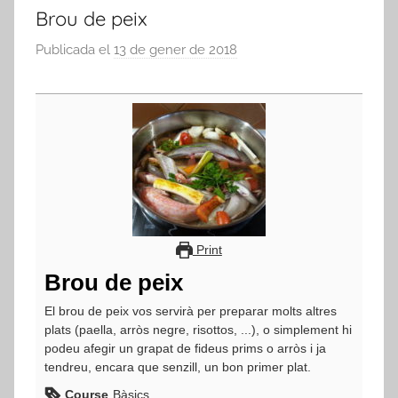
Brou de peix
Publicada el
13 de gener de 2018
p
e
r
a
d
m
i
n
Print
Brou de peix
El brou de peix vos servirà per preparar molts altres
plats (paella, arròs negre, risottos, ...), o simplement hi
podeu afegir un grapat de fideus prims o arròs i ja
tendreu, encara que senzill, un bon primer plat.
Course
Bàsics