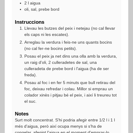
2
l
aigua
oli, sal, prebe bord
Instruccions
Llevau les butzes del peix i netejau (no cal llevar
els caps ni les escates).
Arreglau la verdura i feis-ne uns quants bocins
(no cal fer-ne bocins petits).
Posau el peix ja net dins una olla amb la verdura,
un raig d'oli, 2 culleradetes de sal, una
culleradeta de prebe bord i l'aigua (ha de ser
freda).
Posau al foc i en fer 5 minuts que bull retirau del
foc, deixau refredar i colau. Millor si emprau un
colador xinès i pitjau bé el peix, i així li treureu tot
el suc.
Notes
Surt molt concentrat. S'hi podria afegir entre 1/2 l i 1 l
més d'aigua, però així ocupa menys si s'ha de
congelar, afegint l'aigua en el moment d'emprar-lo.