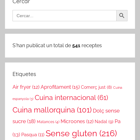
Cercar
Search Button
Search
for:
S'han publicat un total de
541
receptes
Etiquetes
Air fryer
(12)
Aprofitament
(15)
Comerç just
(8)
Cuina
Cuina internacional
(61)
espanyola
(3)
Cuina mallorquina
(101)
Dolç sense
sucre
(18)
Microones
(12)
Pa
Nadal
(9)
Matances
(4)
Sense gluten
(216)
(13)
Pasqua
(11)