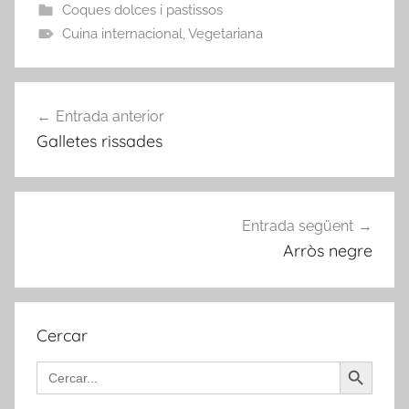
Coques dolces i pastissos
Cuina internacional
,
Vegetariana
Navegació
Entrada anterior
d'entrades
Galletes rissades
Entrada següent
Arròs negre
Cercar
Search Button
Search
for: