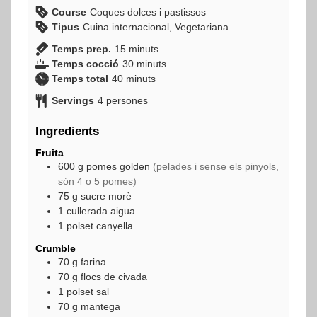
Course
Coques dolces i pastissos
Tipus
Cuina internacional, Vegetariana
minuts
Temps prep.
15
minuts
minuts
Temps cocció
30
minuts
minuts
Temps total
40
minuts
Servings
4
persones
Ingredients
Fruita
600
g
pomes golden
(pelades i sense els pinyols,
són 4 o 5 pomes)
75
g
sucre morè
1
cullerada
aigua
1
polset
canyella
Crumble
70
g
farina
70
g
flocs de civada
1
polset
sal
70
g
mantega