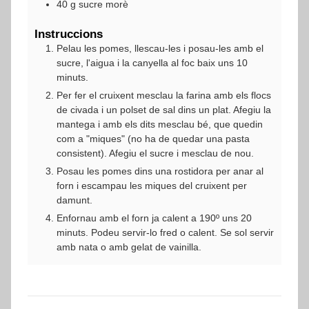
40
g
sucre morè
Instruccions
Pelau les pomes, llescau-les i posau-les amb el
sucre, l'aigua i la canyella al foc baix uns 10
minuts.
Per fer el cruixent mesclau la farina amb els flocs
de civada i un polset de sal dins un plat. Afegiu la
mantega i amb els dits mesclau bé, que quedin
com a "miques" (no ha de quedar una pasta
consistent). Afegiu el sucre i mesclau de nou.
Posau les pomes dins una rostidora per anar al
forn i escampau les miques del cruixent per
damunt.
Enfornau amb el forn ja calent a 190º uns 20
minuts. Podeu servir-lo fred o calent. Se sol servir
amb nata o amb gelat de vainilla.