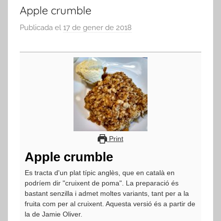
Apple crumble
Publicada el
17 de gener de 2018
p
e
r
a
d
m
i
n
Print
Apple crumble
Es tracta d'un plat típic anglès, que en català en
podríem dir "cruixent de poma". La preparació és
bastant senzilla i admet moltes variants, tant per a la
fruita com per al cruixent. Aquesta versió és a partir de
la de Jamie Oliver.