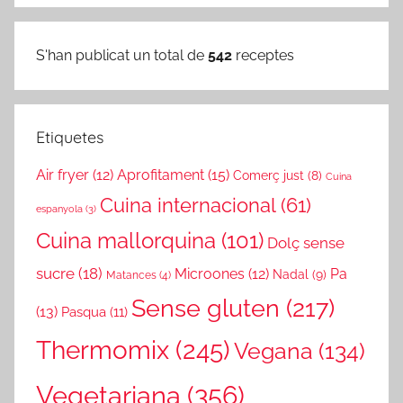
S'han publicat un total de
542
receptes
Etiquetes
Air fryer
(12)
Aprofitament
(15)
Comerç just
(8)
Cuina
Cuina internacional
(61)
espanyola
(3)
Cuina mallorquina
(101)
Dolç sense
sucre
(18)
Microones
(12)
Pa
Nadal
(9)
Matances
(4)
Sense gluten
(217)
(13)
Pasqua
(11)
Thermomix
(245)
Vegana
(134)
Vegetariana
(356)