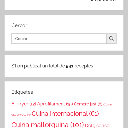
Cercar
Search Button
Search
for:
S'han publicat un total de
541
receptes
Etiquetes
Air fryer
(12)
Aprofitament
(15)
Comerç just
(8)
Cuina
Cuina internacional
(61)
espanyola
(3)
Cuina mallorquina
(101)
Dolç sense