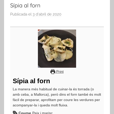
Sípia al forn
Publicada el
3 d'abril de 2020
p
e
r
a
d
m
i
n
Print
Sípia al forn
La manera més habitual de cuinar-la és torrada (o
amb ceba, a Mallorca), però dins el forn també és molt
fàcil de preparar, aprofitam per coure les verdures per
acompanyar-la i queda molt fluixa.
Course
Peix i marisc