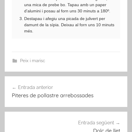
una mica de prebe bo. Tapau amb un paper
d'alumini i posau al forn uns 30 minuts a 180º.
Destapau i afegiu una picada de julivert per
damunt de la sípia. Deixau al forn uns 10 minuts
més.
Peix i marisc
Navegació
Entrada anterior
d'entrades
Piteres de pollastre arrebossades
Entrada següent
Dolç de llet