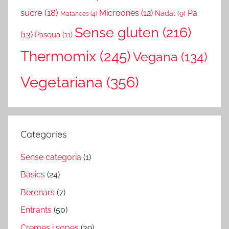
sucre
(18)
Microones
(12)
Pa
Nadal
(9)
Matances
(4)
Sense gluten
(216)
(13)
Pasqua
(11)
Thermomix
(245)
Vegana
(134)
Vegetariana
(356)
Categories
Sense categoria
(1)
Bàsics
(24)
Berenars
(7)
Entrants
(50)
Cremes i sopes
(39)