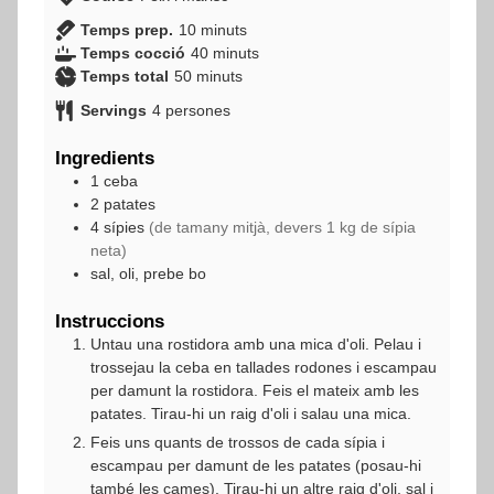
minuts
Temps prep.
10
minuts
minuts
Temps cocció
40
minuts
minuts
Temps total
50
minuts
Servings
4
persones
Ingredients
1
ceba
2
patates
4
sípies
(de tamany mitjà, devers 1 kg de sípia
neta)
sal, oli, prebe bo
Instruccions
Untau una rostidora amb una mica d'oli. Pelau i
trossejau la ceba en tallades rodones i escampau
per damunt la rostidora. Feis el mateix amb les
patates. Tirau-hi un raig d'oli i salau una mica.
Feis uns quants de trossos de cada sípia i
escampau per damunt de les patates (posau-hi
també les cames). Tirau-hi un altre raig d'oli, sal i