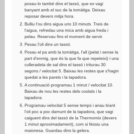
posau-lo també dins el tassó, que es vagi
banyant amb el suc de la tomàtiga. Deixau
reposar devers mitja hora.
Bulliu l'ou dins aigua uns 10 minuts. Treis de
l'aigua, refredau una mica amb aigua freda i
pelau. Reservau fins el moment de servir.
Pesau l'oli dins un tassó.
Posau el pa amb la tomàtiga, l'all (pelat i sense la
part d'enmig, que és la que fa que repeteixi) i una
culleradeta de sal dins el tassó i triturau 30
segons / velocitat 5. Baixau les restes que s'hagin
quedat a les parets i la tapadora.
A continuació programau 1 minut / velocitat 10.
Baixau de nou les restes dels costats i la
tapadora.
Programau velocitat 5 sense temps i anau tirant
l'oli poc a poc damunt de la tapadora, que vagi
caiguent dins del tassó de la Thermomix (devers
1 minut aproximadament), com si féssiu una
maionesa. Guardau dins la gelera.