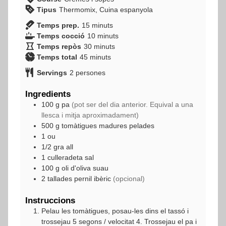
Tipus
Thermomix, Cuina espanyola
minuts
Temps prep.
15
minuts
minuts
Temps cocció
10
minuts
minuts
Temps repòs
30
minuts
minuts
Temps total
45
minuts
Servings
2
persones
Ingredients
100
g
pa
(pot ser del dia anterior. Equival a una
llesca i mitja aproximadament)
500
g
tomàtigues madures pelades
1
ou
1/2
gra
all
1
culleradeta
sal
100
g
oli d'oliva suau
2
tallades
pernil ibèric
(opcional)
Instruccions
Pelau les tomàtigues, posau-les dins el tassó i
trossejau 5 segons / velocitat 4. Trossejau el pa i