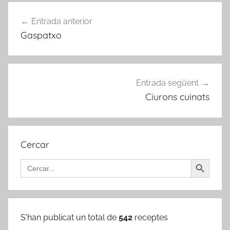
Navegació
Entrada anterior
d'entrades
Gaspatxo
Entrada següent
Ciurons cuinats
Cercar
Search Button
Search
for:
S'han publicat un total de
542
receptes