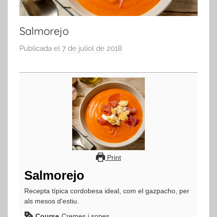
Salmorejo
Publicada el
7 de juliol de 2018
p
e
r
a
d
m
i
n
Print
Salmorejo
Recepta típica cordobesa ideal, com el gazpacho, per
als mesos d'estiu.
Course
Cremes i sopes