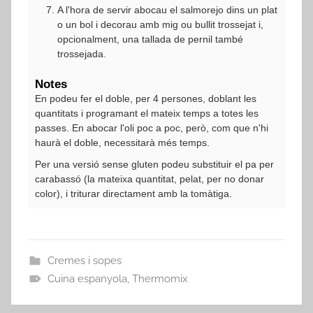
A l'hora de servir abocau el salmorejo dins un plat
o un bol i decorau amb mig ou bullit trossejat i,
opcionalment, una tallada de pernil també
trossejada.
Notes
En podeu fer el doble, per 4 persones, doblant les
quantitats i programant el mateix temps a totes les
passes. En abocar l'oli poc a poc, però, com que n'hi
haurà el doble, necessitarà més temps.
Per una versió sense gluten podeu substituir el pa per
carabassó (la mateixa quantitat, pelat, per no donar
color), i triturar directament amb la tomàtiga.
Cremes i sopes
Cuina espanyola
,
Thermomix