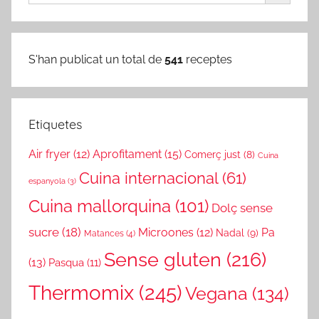
S'han publicat un total de
541
receptes
Etiquetes
Air fryer
(12)
Aprofitament
(15)
Comerç just
(8)
Cuina
Cuina internacional
(61)
espanyola
(3)
Cuina mallorquina
(101)
Dolç sense
sucre
(18)
Microones
(12)
Pa
Nadal
(9)
Matances
(4)
Sense gluten
(216)
(13)
Pasqua
(11)
Thermomix
(245)
Vegana
(134)