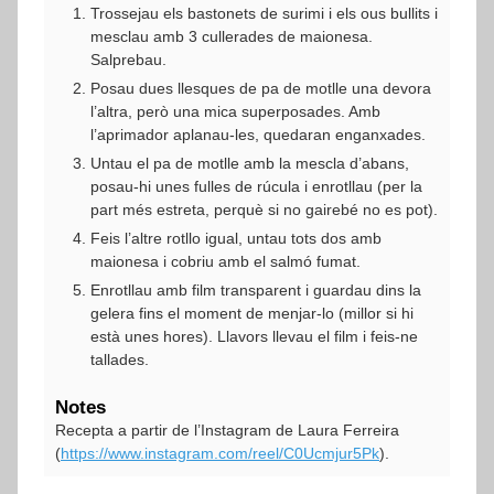
Trossejau els bastonets de surimi i els ous bullits i
mesclau amb 3 cullerades de maionesa.
Salprebau.
Posau dues llesques de pa de motlle una devora
l’altra, però una mica superposades. Amb
l’aprimador aplanau-les, quedaran enganxades.
Untau el pa de motlle amb la mescla d’abans,
posau-hi unes fulles de rúcula i enrotllau (per la
part més estreta, perquè si no gairebé no es pot).
Feis l’altre rotllo igual, untau tots dos amb
maionesa i cobriu amb el salmó fumat.
Enrotllau amb film transparent i guardau dins la
gelera fins el moment de menjar-lo (millor si hi
està unes hores). Llavors llevau el film i feis-ne
tallades.
Notes
Recepta a partir de l’Instagram de Laura Ferreira
(
https://www.instagram.com/reel/C0Ucmjur5Pk
).