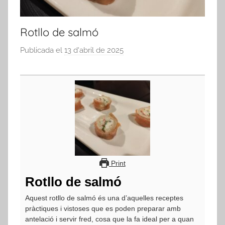
Rotllo de salmó
Publicada el
13 d'abril de 2025
p
e
r
a
d
m
i
n
Print
Rotllo de salmó
Aquest rotllo de salmó és una d’aquelles receptes
pràctiques i vistoses que es poden preparar amb
antelació i servir fred, cosa que la fa ideal per a quan