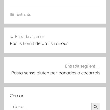
Entrants
Navegació
Entrada anterior
d'entrades
Pastís humit de dàtils i anous
Entrada següent
Pasta sense gluten per panades o cocarrois
Cercar
Search Button
Search
for: