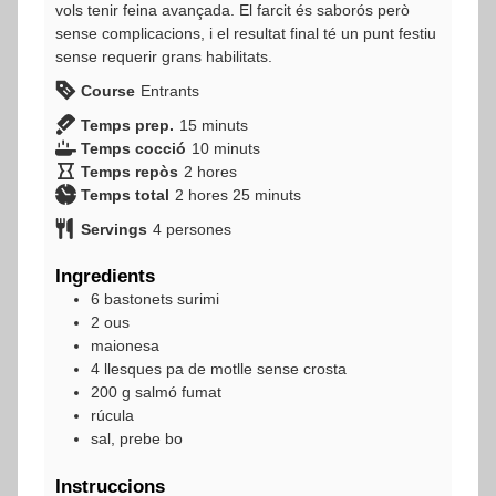
vols tenir feina avançada. El farcit és saborós però
sense complicacions, i el resultat final té un punt festiu
sense requerir grans habilitats.
Course
Entrants
minuts
Temps prep.
15
minuts
minuts
Temps cocció
10
minuts
hores
Temps repòs
2
hores
hores
minuts
Temps total
2
hores
25
minuts
Servings
4
persones
Ingredients
6
bastonets
surimi
2
ous
maionesa
4
llesques
pa de motlle sense crosta
200
g
salmó fumat
rúcula
sal, prebe bo
Instruccions