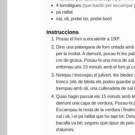
4
tomàtigues
(que bastin per escampar 
pa ratllat
sal, oli, prebe bo, prebe bord
Instruccions
Posau el forn a encalentir a 190º.
Dins una palangana de forn untada amb un
per la meitat. A damunt, posau-hi les pa
cm de gruixa. Posau-hi una mica de sal i
enfornau uns 15 minuts amb el forn ja ca
Netejau i trossejau el julivert, les blede
troncs (els de bleda els podeu guardar pe
trempau amb oli, una culleradeta de sal 
Quan hagin passat els 15 minuts amb les
damunt una capa de verdura. Posau-hi p
Escampau la resta de la verdura i final
sal i oli, i el pa ratllat que ho tapi tot.
bacallà va bé; segons quin tipus de pei
d'alumini.