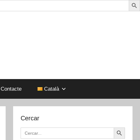
Contacte
Català
Cercar
Search Button
Search
for: