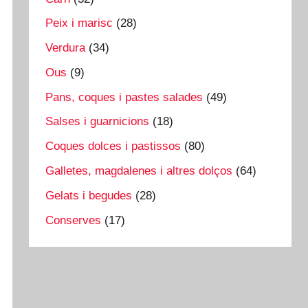
Peix i marisc
(28)
Verdura
(34)
Ous
(9)
Pans, coques i pastes salades
(49)
Salses i guarnicions
(18)
Coques dolces i pastissos
(80)
Galletes, magdalenes i altres dolços
(64)
Gelats i begudes
(28)
Conserves
(17)