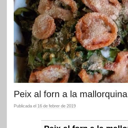
Peix al forn a la mallorquina
Publicada el
16 de febrer de 2019
p
e
r