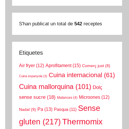
S'han publicat un total de
542
receptes
Etiquetes
Aprofitament
(15)
Air fryer
(12)
Comerç just
(8)
Cuina internacional
(61)
Cuina espanyola
(3)
Cuina mallorquina
(101)
Dolç
sense sucre
(18)
Microones
(12)
Matances
(4)
Sense
Pa
(13)
Pasqua
(11)
Nadal
(9)
gluten
(217)
Thermomix