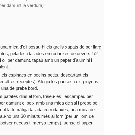
per damunt la verdura)
a mica d'oli posau-hi els grells xapats de per llarg
tates, pelades i tallades en rodanxes de devers 1/2
 oli per damunt, tapau amb un paper d'alumini i
lent.
s i els espinacs en bocins petits, descartant els
r altres receptes). Afegiu les panses i els pinyons i
i una de prebe bord.
 patates dins el forn, treieu-les i escampau per
er damunt el peix amb una mica de sal i prebe bo.
ment la tomàtiga tallada en rodanxes, una mica de
 Deixau-ho uns 30 minuts més al forn (per un llom de
x potser necessiti menys temps), sense el paper