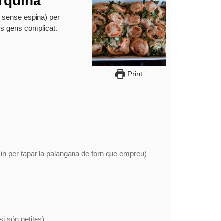
orquina
r sense espina) per
és gens complicat.
Print
xin per tapar la palangana de forn que empreu)
si són petites)