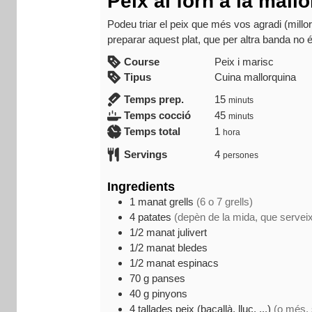
Peix al forn a la mall
a
d
Podeu triar el peix que més vos agradi (millo
m
preparar aquest plat, que per altra banda no 
i
Course
Peix i marisc
n
Tipus
Cuina mallorquina
minuts
Temps prep.
15
minuts
minuts
Temps cocció
45
minuts
hora
Temps total
1
hora
Servings
4
persones
Ingredients
1
manat
grells
(6 o 7 grells)
4
patates
(depèn de la mida, que servei
1/2
manat
julivert
1/2
manat
bledes
1/2
manat
espinacs
70
g
panses
40
g
pinyons
4
tallades
peix (bacallà, lluç, ...)
(o més, 