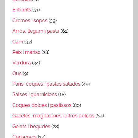
Entrants
(51)
Cremes i sopes
(39)
Arròs, llegum i pasta
(61)
Carn
(32)
Peix i marisc
(28)
Verdura
(34)
Ous
(9)
Pans, coques i pastes salades
(49)
Salses i guarnicions
(18)
Coques dolces i pastissos
(80)
Galletes, magdalenes i altres dolços
(64)
Gelats i begudes
(28)
Conserves
(17)