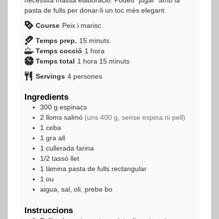
pasta de fulls per donar-li un toc més elegant.
Course
Peix i marisc
minuts
Temps prep.
15
minuts
hora
Temps cocció
1
hora
hora
minuts
Temps total
1
hora
15
minuts
Servings
4
persones
Ingredients
300
g
espinacs
2
lloms
salmó
(uns 400 g, sense espina ni pell)
1
ceba
1
gra
all
1
cullerada
farina
1/2
tassó
llet
1
làmina
pasta de fulls rectangular
1
ou
aigua, sal, oli, prebe bo
Instruccions