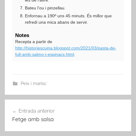
les de l'altre.
Bateu l'ou i pinzellau.
Enfornau a 190º uns 45 minuts. És millor que
refredi una mica abans de servir.
Notes
Recepta a partir de
http://historiescuina.blogspot.com/2021/03/pasta-de-
full-amb-salmo-i-espinacs.html
.
Peix i marisc
Navegació
Entrada anterior
d'entrades
Fetge amb salsa