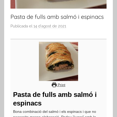
Pasta de fulls amb salmó i espinacs
Publicada el
14 d'agost de 2021
p
e
r
a
d
m
i
n
Print
Pasta de fulls amb salmó i
espinacs
Bona combinació del salmó i els espinacs i que no
necessita massa elaboració. Podeu "jugar" amb la