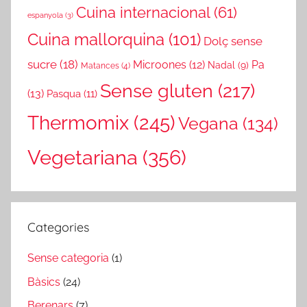
Cuina internacional
(61)
espanyola
(3)
Cuina mallorquina
(101)
Dolç sense
sucre
(18)
Microones
(12)
Pa
Nadal
(9)
Matances
(4)
Sense gluten
(217)
(13)
Pasqua
(11)
Thermomix
(245)
Vegana
(134)
Vegetariana
(356)
Categories
Sense categoria
(1)
Bàsics
(24)
Berenars
(7)