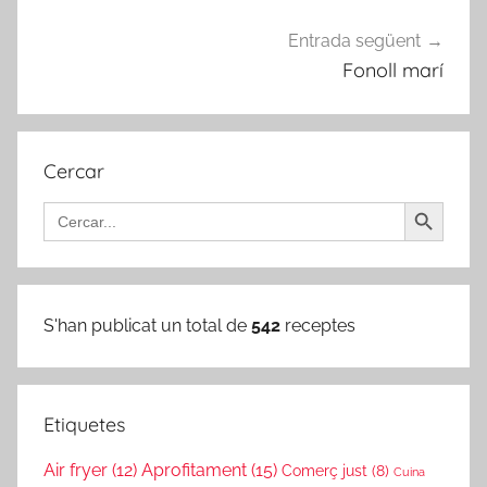
Entrada següent
Fonoll marí
Cercar
Search Button
Search
for:
S'han publicat un total de
542
receptes
Etiquetes
Air fryer
(12)
Aprofitament
(15)
Comerç just
(8)
Cuina