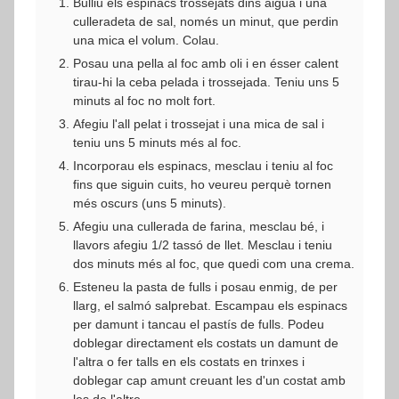
Bulliu els espinacs trossejats dins aigua i una
culleradeta de sal, només un minut, que perdin
una mica el volum. Colau.
Posau una pella al foc amb oli i en ésser calent
tirau-hi la ceba pelada i trossejada. Teniu uns 5
minuts al foc no molt fort.
Afegiu l'all pelat i trossejat i una mica de sal i
teniu uns 5 minuts més al foc.
Incorporau els espinacs, mesclau i teniu al foc
fins que siguin cuits, ho veureu perquè tornen
més oscurs (uns 5 minuts).
Afegiu una cullerada de farina, mesclau bé, i
llavors afegiu 1/2 tassó de llet. Mesclau i teniu
dos minuts més al foc, que quedi com una crema.
Esteneu la pasta de fulls i posau enmig, de per
llarg, el salmó salprebat. Escampau els espinacs
per damunt i tancau el pastís de fulls. Podeu
doblegar directament els costats un damunt de
l'altra o fer talls en els costats en trinxes i
doblegar cap amunt creuant les d'un costat amb