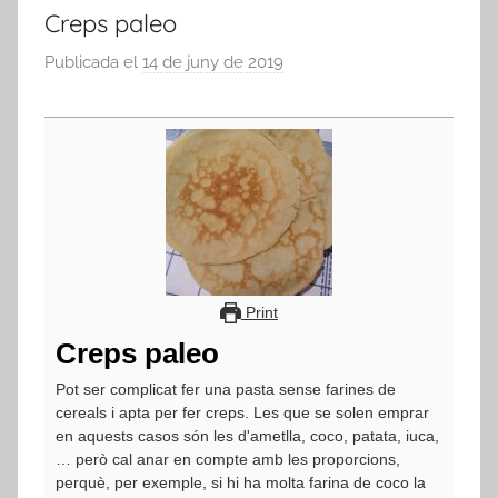
Creps paleo
Publicada el
14 de juny de 2019
p
e
r
a
d
m
i
n
Print
Creps paleo
Pot ser complicat fer una pasta sense farines de
cereals i apta per fer creps. Les que se solen emprar
en aquests casos són les d'ametlla, coco, patata, iuca,
… però cal anar en compte amb les proporcions,
perquè, per exemple, si hi ha molta farina de coco la