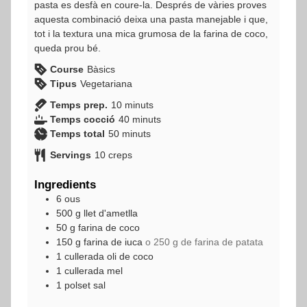
pasta es desfà en coure-la. Després de vàries proves
aquesta combinació deixa una pasta manejable i que,
tot i la textura una mica grumosa de la farina de coco,
queda prou bé.
Course
Bàsics
Tipus
Vegetariana
minuts
Temps prep.
10
minuts
minuts
Temps cocció
40
minuts
minuts
Temps total
50
minuts
Servings
10
creps
Ingredients
6
ous
500
g
llet d'ametlla
50
g
farina de coco
150
g
farina de iuca
o 250 g de farina de patata
1
cullerada
oli de coco
1
cullerada
mel
1
polset
sal