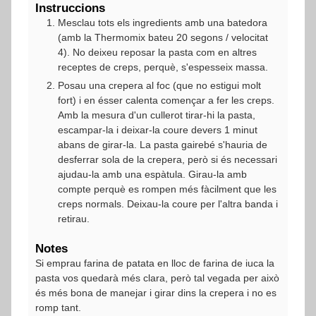
Instruccions
Mesclau tots els ingredients amb una batedora
(amb la Thermomix bateu 20 segons / velocitat
4). No deixeu reposar la pasta com en altres
receptes de creps, perquè, s'espesseix massa.
Posau una crepera al foc (que no estigui molt
fort) i en ésser calenta començar a fer les creps.
Amb la mesura d'un cullerot tirar-hi la pasta,
escampar-la i deixar-la coure devers 1 minut
abans de girar-la. La pasta gairebé s'hauria de
desferrar sola de la crepera, però si és necessari
ajudau-la amb una espàtula. Girau-la amb
compte perquè es rompen més fàcilment que les
creps normals. Deixau-la coure per l'altra banda i
retirau.
Notes
Si emprau farina de patata en lloc de farina de iuca la
pasta vos quedarà més clara, però tal vegada per això
és més bona de manejar i girar dins la crepera i no es
romp tant.