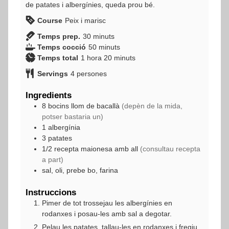
de patates i albergínies, queda prou bé.
Course
Peix i marisc
minuts
Temps prep.
30
minuts
minuts
Temps cocció
50
minuts
hora
minuts
Temps total
1
hora
20
minuts
Servings
4
persones
Ingredients
8
bocins
llom de bacallà
(depèn de la mida,
potser bastaria un)
1
albergínia
3
patates
1/2
recepta
maionesa amb all
(consultau recepta
a part)
sal, oli, prebe bo, farina
Instruccions
Pimer de tot trossejau les albergínies en
rodanxes i posau-les amb sal a degotar.
Pelau les patates, tallau-les en rodanxes i fregiu,