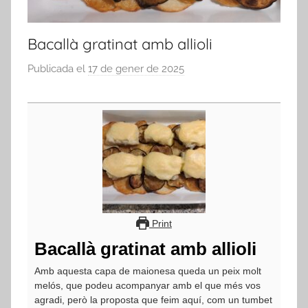
Bacallà gratinat amb allioli
Publicada el
17 de gener de 2025
p
e
r
a
d
m
i
n
Print
Bacallà gratinat amb allioli
Amb aquesta capa de maionesa queda un peix molt
melós, que podeu acompanyar amb el que més vos
agradi, però la proposta que feim aquí, com un tumbet