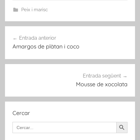
Peix i marisc
Navegació
Entrada anterior
d'entrades
Amargos de plàtan i coco
Entrada següent
Mousse de xocolata
Cercar
Search Button
Search
for: