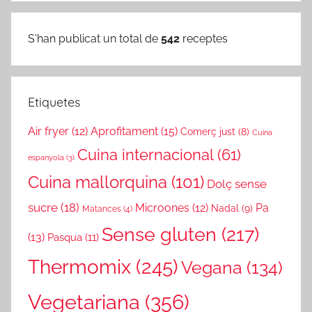
S'han publicat un total de
542
receptes
Etiquetes
Air fryer
(12)
Aprofitament
(15)
Comerç just
(8)
Cuina
Cuina internacional
(61)
espanyola
(3)
Cuina mallorquina
(101)
Dolç sense
sucre
(18)
Microones
(12)
Pa
Nadal
(9)
Matances
(4)
Sense gluten
(217)
(13)
Pasqua
(11)
Thermomix
(245)
Vegana
(134)
Vegetariana
(356)