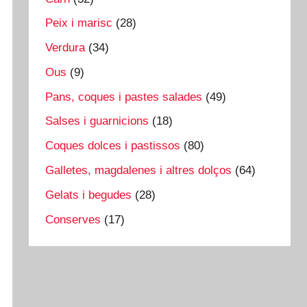
Peix i marisc
(28)
Verdura
(34)
Ous
(9)
Pans, coques i pastes salades
(49)
Salses i guarnicions
(18)
Coques dolces i pastissos
(80)
Galletes, magdalenes i altres dolços
(64)
Gelats i begudes
(28)
Conserves
(17)