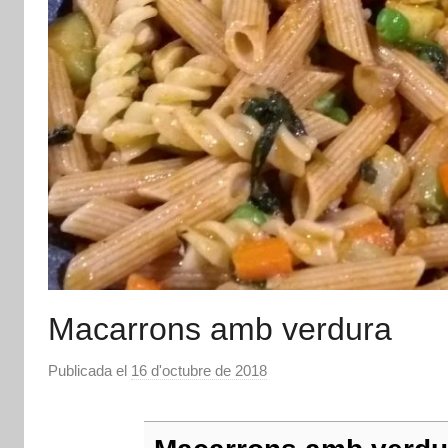
Macarrons amb verdura
Publicada el
16 d'octubre de 2018
p
e
r