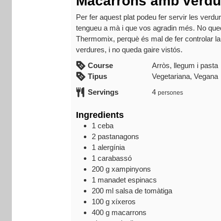
Macarrons amb verdu
a
d
Per fer aquest plat podeu fer servir les verd
m
tengueu a mà i que vos agradin més. No qu
Thermomix, perquè és mal de fer controlar la
i
verdures, i no queda gaire vistós.
n
Course
Arròs, llegum i pasta
Tipus
Vegetariana, Vegana
Servings
4
persones
Ingredients
1
ceba
2
pastanagons
1
alergínia
1
carabassó
200
g
xampinyons
1
manadet
espinacs
200
ml
salsa de tomàtiga
100
g
xíxeros
400
g
macarrons