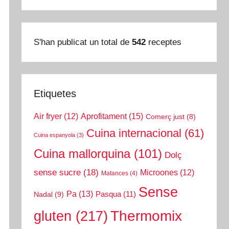
S'han publicat un total de
542
receptes
Etiquetes
Aprofitament
(15)
Air fryer
(12)
Comerç just
(8)
Cuina internacional
(61)
Cuina espanyola
(3)
Cuina mallorquina
(101)
Dolç
sense sucre
(18)
Microones
(12)
Matances
(4)
Sense
Pa
(13)
Pasqua
(11)
Nadal
(9)
gluten
(217)
Thermomix