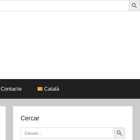
Contacte
Català
Cercar
Search Button
Search
for: