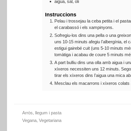
aigua, sal, oli
Instruccions
Pelau i trossejau la ceba petita i el pas
el carabassó i els xampinyons.
Sofregiu-los dins una pella o una greixon
uns 10-15 minuts afegiu l'albergínia, el
estigui gairebé cuit (uns 5-10 minuts més
tomàtiga i acabau de coure 5 minuts mé
A part bulliu dins una olla amb aigua i 
xíxeros necessiten uns 12 minuts. Sego
tirar els xíxeros dins l'aigua una mica a
Mesclau els macarrons i xíxeros colats a
Arròs, llegum i pasta
Vegana
,
Vegetariana