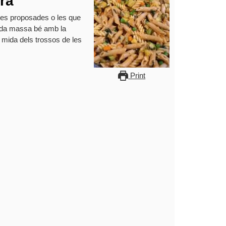
ra
ures proposades o les que
eda massa bé amb la
 mida dels trossos de les
Print