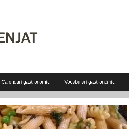
Calendari gastronòmic
Vocabulari gastronòmic