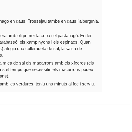
tanagó en daus. Trossejau també en daus l'albergínia,
era amb oli primer la ceba i el pastanagó. En fer
 carabassó, els xampinyons i els espinacs. Quan
) afegiu una culleradeta de sal, la salsa de
s.
una mica de sal els macarrons amb els xíxeros (els
ns el temps que necessitin els macarrons podeu
bans).
mb les verdures, teniu uns minuts al foc i serviu.