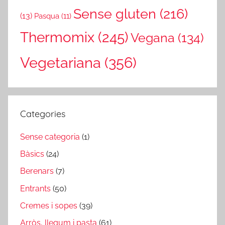
Sense gluten
(216)
(13)
Pasqua
(11)
Thermomix
(245)
Vegana
(134)
Vegetariana
(356)
Categories
Sense categoria
(1)
Bàsics
(24)
Berenars
(7)
Entrants
(50)
Cremes i sopes
(39)
Arròs, llegum i pasta
(61)