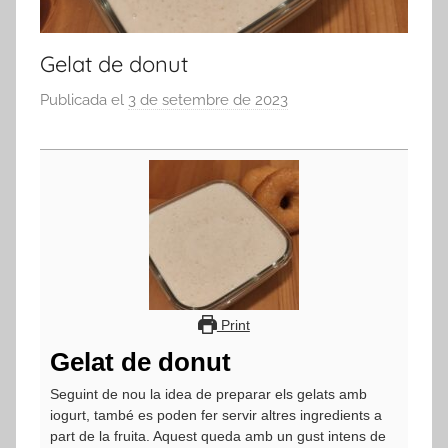
Gelat de donut
Publicada el
3 de setembre de 2023
p
e
r
a
d
m
i
n
Print
Gelat de donut
Seguint de nou la idea de preparar els gelats amb
iogurt, també es poden fer servir altres ingredients a
part de la fruita. Aquest queda amb un gust intens de