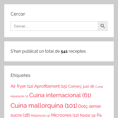
Cercar
Search Button
Search
for:
S'han publicat un total de
541
receptes
Etiquetes
Air fryer
(12)
Aprofitament
(15)
Comerç just
(8)
Cuina
Cuina internacional
(61)
espanyola
(3)
Cuina mallorquina
(101)
Dolç sense
sucre
(18)
Microones
(12)
Pa
Nadal
(9)
Matances
(4)