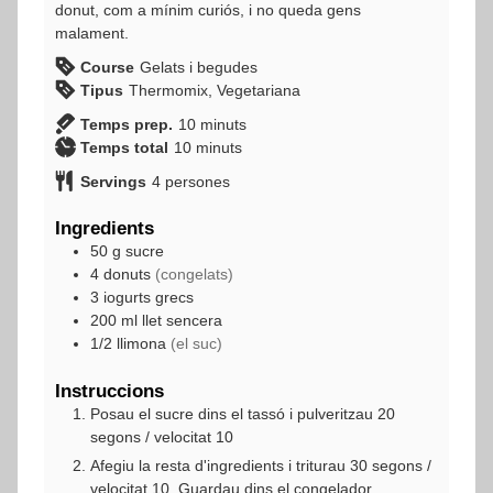
donut, com a mínim curiós, i no queda gens
malament.
Course
Gelats i begudes
Tipus
Thermomix, Vegetariana
minuts
Temps prep.
10
minuts
minuts
Temps total
10
minuts
Servings
4
persones
Ingredients
50
g
sucre
4
donuts
(congelats)
3
iogurts grecs
200
ml
llet sencera
1/2
llimona
(el suc)
Instruccions
Posau el sucre dins el tassó i pulveritzau 20
segons / velocitat 10
Afegiu la resta d'ingredients i triturau 30 segons /
velocitat 10. Guardau dins el congelador.