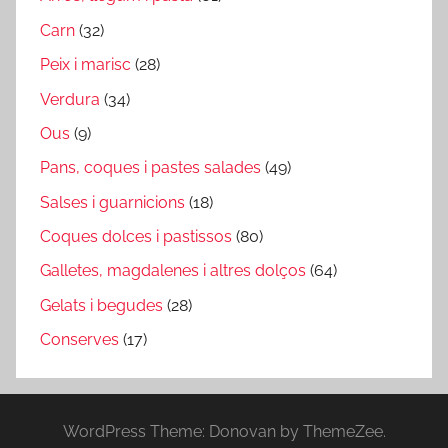
Carn
(32)
Peix i marisc
(28)
Verdura
(34)
Ous
(9)
Pans, coques i pastes salades
(49)
Salses i guarnicions
(18)
Coques dolces i pastissos
(80)
Galletes, magdalenes i altres dolços
(64)
Gelats i begudes
(28)
Conserves
(17)
WordPress Theme: Donovan by ThemeZee.