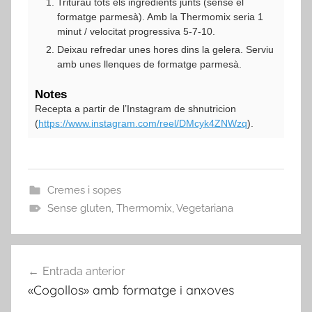
Triturau tots els ingredients junts (sense el
formatge parmesà). Amb la Thermomix seria 1
minut / velocitat progressiva 5-7-10.
Deixau refredar unes hores dins la gelera. Serviu
amb unes llenques de formatge parmesà.
Notes
Recepta a partir de l’Instagram de shnutricion
(
https://www.instagram.com/reel/DMcyk4ZNWzq
).
Cremes i sopes
Sense gluten
,
Thermomix
,
Vegetariana
Navegació
Entrada anterior
d'entrades
«Cogollos» amb formatge i anxoves