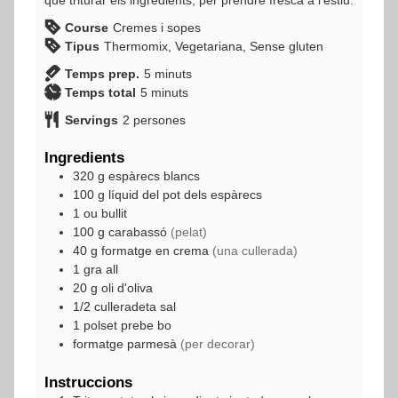
Course
Cremes i sopes
Tipus
Thermomix, Vegetariana, Sense gluten
minuts
Temps prep.
5
minuts
minuts
Temps total
5
minuts
Servings
2
persones
Ingredients
320
g
espàrecs blancs
100
g
líquid del pot dels espàrecs
1
ou bullit
100
g
carabassó
(pelat)
40
g
formatge en crema
(una cullerada)
1
gra
all
20
g
oli d'oliva
1/2
culleradeta
sal
1
polset
prebe bo
formatge parmesà
(per decorar)
Instruccions