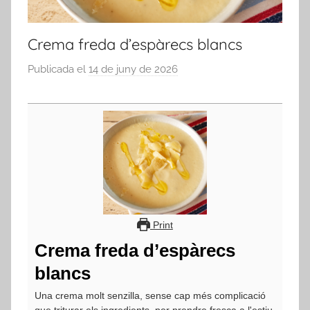
Crema freda d’espàrecs blancs
Publicada el
14 de juny de 2026
p
e
r
a
d
m
i
n
Print
Crema freda d’espàrecs
blancs
Una crema molt senzilla, sense cap més complicació
que triturar els ingredients, per prendre fresca a l'estiu.