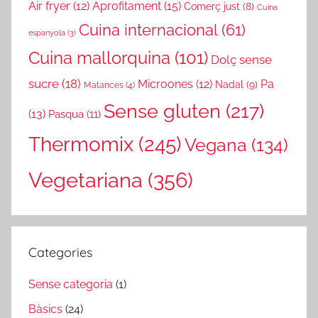
Air fryer
(12)
Aprofitament
(15)
Comerç just
(8)
Cuina
Cuina internacional
(61)
espanyola
(3)
Cuina mallorquina
(101)
Dolç sense
sucre
(18)
Microones
(12)
Pa
Nadal
(9)
Matances
(4)
Sense gluten
(217)
(13)
Pasqua
(11)
Thermomix
(245)
Vegana
(134)
Vegetariana
(356)
Categories
Sense categoria
(1)
Bàsics
(24)