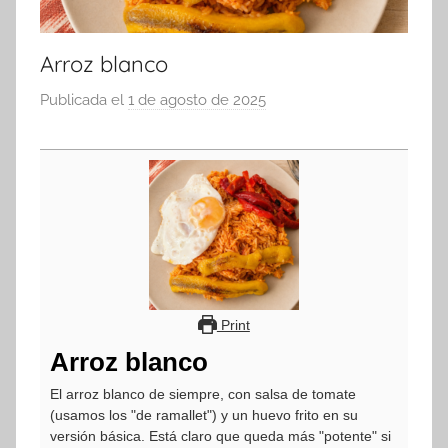
Arroz blanco
Publicada el
1 de agosto de 2025
p
o
r
a
d
m
i
n
Print
Arroz blanco
El arroz blanco de siempre, con salsa de tomate
(usamos los "de ramallet") y un huevo frito en su
versión básica. Está claro que queda más "potente" si