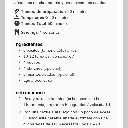
añadimos un plátano frito y unos pimientos asados.
minutos
Tiempo de preparación
20
minutos
minutos
Temps cocció
30
minutos
minutos
Tiempo Total
50
minutos
Servings
4
personas
Ingredientes
6
vasitos (tamaño café)
arroz
10-12
tomates "de ramallet"
4
huevos
4
plátanos
(opcional)
pimientos asados
(opcional)
agua, aceite, sal
Instrucciones
Pela y ralla los tomates (si lo haces con la
Thermomix, programa 5 segundos / velocidad 4).
Pon una cazuela al fuego con un poco de aceite.
Cuando esté caliente añade el tomate con una
cucharadita de sal. Necesitará unos 15-20