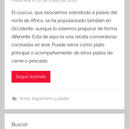
Publicada el
10 de mayo de 2025
p
o
El cuscús, que asociamos sobretodo a países del
r
norte de África, se ha popularizado también en
a
Occidente, aunque lo solemos preparar de forma
d
diferente. Esta de aquí es una receta converduras
m
cocinadas en wok. Puede servir como plato
i
principal o acompañamiento de otros platos de
n
carne o pescado.
Seguir leyendo
Arroz, legumbres y pasta
Buscar