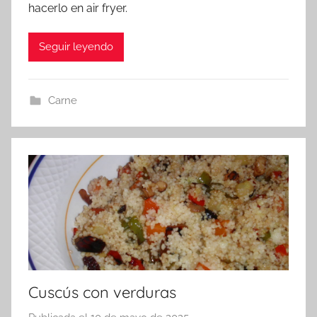
hacerlo en air fryer.
m
i
Seguir leyendo
n
Carne
Cuscús con verduras