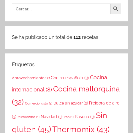
Botón de búsqueda
Buscar:
Se ha publicado un total de
112
recetas
Etiquetas
Cocina
Cocina española
(3)
Aprovechamiento
(2)
Cocina mallorquina
internacional
(8)
(32)
Freídora de aire
Dulce sin azucar
(2)
Comercio justo
(1)
Sin
(3)
Navidad
(3)
Pascua
(3)
Microondas
(1)
Pan
(1)
gluten
(45)
Thermomix
(43)