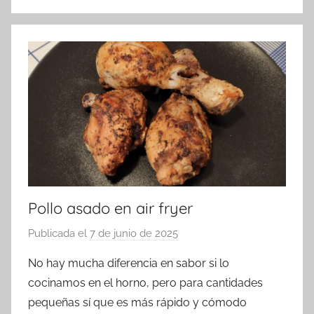
Pollo asado en air fryer
Publicada el
7 de junio de 2025
p
o
No hay mucha diferencia en sabor si lo
r
cocinamos en el horno, pero para cantidades
a
pequeñas sí que es más rápido y cómodo
d