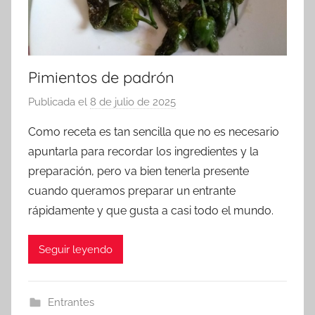
Pimientos de padrón
Publicada el
8 de julio de 2025
p
o
Como receta es tan sencilla que no es necesario
r
apuntarla para recordar los ingredientes y la
a
preparación, pero va bien tenerla presente
d
cuando queramos preparar un entrante
m
rápidamente y que gusta a casi todo el mundo.
i
n
Seguir leyendo
Entrantes