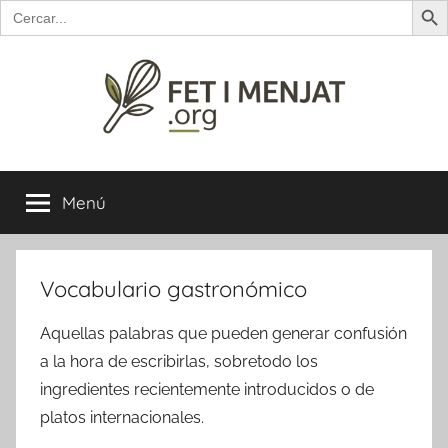
Buscar:
Saltar
al
contenido
Fet
Receptes
de
Menú
i
Mallorca…
i
de
menjat
fora
Vocabulario gastronómico
de
Mallorca
Aquellas palabras que pueden generar confusión
a la hora de escribirlas, sobretodo los
ingredientes recientemente introducidos o de
platos internacionales.