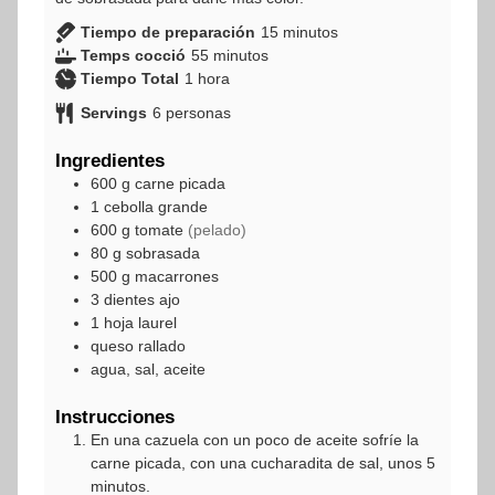
minutos
Tiempo de preparación
15
minutos
minutos
Temps cocció
55
minutos
hora
Tiempo Total
1
hora
Servings
6
personas
Ingredientes
600
g
carne picada
1
cebolla grande
600
g
tomate
(pelado)
80
g
sobrasada
500
g
macarrones
3
dientes
ajo
1
hoja
laurel
queso rallado
agua, sal, aceite
Instrucciones
En una cazuela con un poco de aceite sofríe la
carne picada, con una cucharadita de sal, unos 5
minutos.