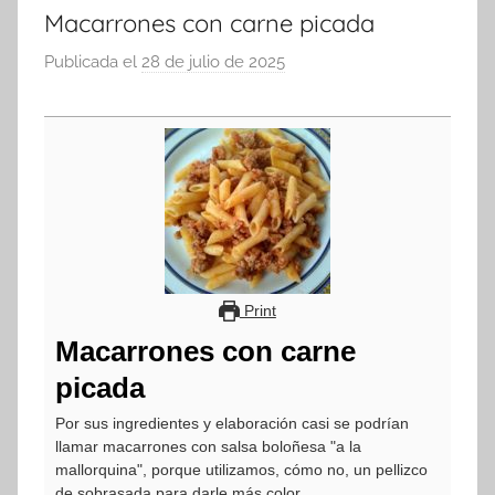
Macarrones con carne picada
Publicada el
28 de julio de 2025
p
o
r
a
d
m
i
n
Print
Macarrones con carne
picada
Por sus ingredientes y elaboración casi se podrían
llamar macarrones con salsa boloñesa "a la
mallorquina", porque utilizamos, cómo no, un pellizco
de sobrasada para darle más color.