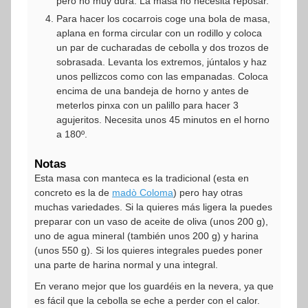
pero no muy dura. La masa no necesita reposar.
Para hacer los cocarrois coge una bola de masa,
aplana en forma circular con un rodillo y coloca
un par de cucharadas de cebolla y dos trozos de
sobrasada. Levanta los extremos, júntalos y haz
unos pellizcos como con las empanadas. Coloca
encima de una bandeja de horno y antes de
meterlos pinxa con un palillo para hacer 3
agujeritos. Necesita unos 45 minutos en el horno
a 180º.
Notas
Esta masa con manteca es la tradicional (esta en
concreto es la de
madò Coloma
) pero hay otras
muchas variedades. Si la quieres más ligera la puedes
preparar con un vaso de aceite de oliva (unos 200 g),
uno de agua mineral (también unos 200 g) y harina
(unos 550 g). Si los quieres integrales puedes poner
una parte de harina normal y una integral.
En verano mejor que los guardéis en la nevera, ya que
es fácil que la cebolla se eche a perder con el calor.