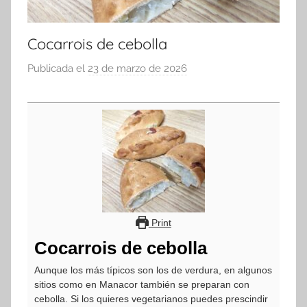
Cocarrois de cebolla
Publicada el
23 de marzo de 2026
p
o
r
a
d
m
i
n
Print
Cocarrois de cebolla
Aunque los más típicos son los de verdura, en algunos
sitios como en Manacor también se preparan con
cebolla. Si los quieres vegetarianos puedes prescindir