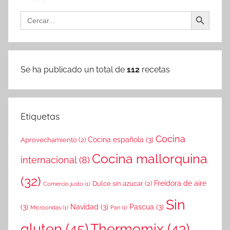
Botón de búsqueda
Buscar:
Se ha publicado un total de
112
recetas
Etiquetas
Cocina
Cocina española
(3)
Aprovechamiento
(2)
Cocina mallorquina
internacional
(8)
(32)
Freídora de aire
Dulce sin azucar
(2)
Comercio justo
(1)
Sin
(3)
Navidad
(3)
Pascua
(3)
Microondas
(1)
Pan
(1)
gluten
(45)
Thermomix
(43)