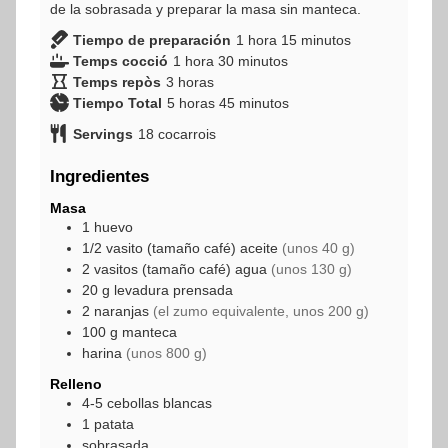
de la sobrasada y preparar la masa sin manteca.
hora
minutos
Tiempo de preparación
1
hora
15
minutos
hora
minutos
Temps cocció
1
hora
30
minutos
horas
Temps repòs
3
horas
horas
minutos
Tiempo Total
5
horas
45
minutos
Servings
18
cocarrois
Ingredientes
Masa
1
huevo
1/2
vasito (tamaño café)
aceite
(unos 40 g)
2
vasitos (tamaño café)
agua
(unos 130 g)
20
g
levadura prensada
2
naranjas
(el zumo equivalente, unos 200 g)
100
g
manteca
harina
(unos 800 g)
Relleno
4-5
cebollas blancas
1
patata
sobrasada