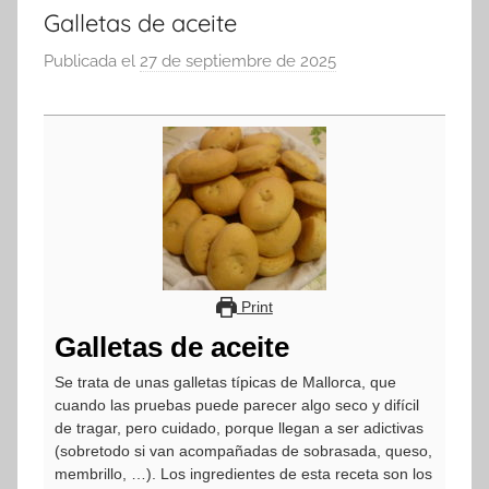
Galletas de aceite
Publicada el
27 de septiembre de 2025
p
o
r
a
d
m
i
n
Print
Galletas de aceite
Se trata de unas galletas típicas de Mallorca, que
cuando las pruebas puede parecer algo seco y difícil
de tragar, pero cuidado, porque llegan a ser adictivas
(sobretodo si van acompañadas de sobrasada, queso,
membrillo, …). Los ingredientes de esta receta son los